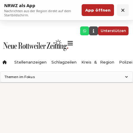
NRWZ als App
×
App öffnen
Nachrichten aus der Region direkt auf dem
Startbildschirm.
Unterstützen
Stellenanzeigen
Schlagzeilen
Kreis & Region
Polizei
Themen im Fokus
Landesgartenschau 2028
Zimmertheater Rottweil
Science Center
Ferienzauber '26
Testturm
Neckarline
Gäubahn