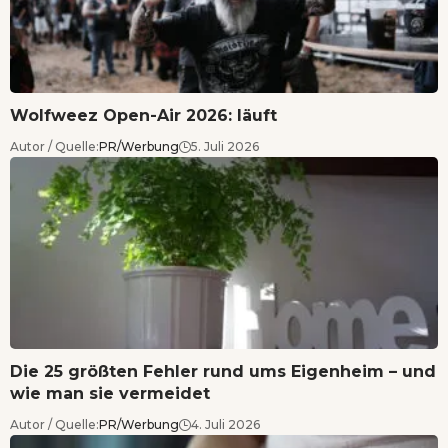
Wolfweez Open-Air 2026: läuft
Autor / Quelle:
PR/Werbung
5. Juli 2026
Die 25 größten Fehler rund ums Eigenheim – und
wie man sie vermeidet
Autor / Quelle:
PR/Werbung
4. Juli 2026