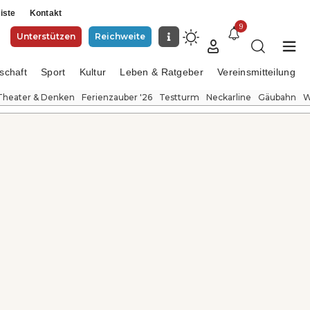
iste
Kontakt
9
Unterstützen
Reichweite
schaft
Sport
Kultur
Leben & Ratgeber
Vereinsmitteilung
Theater & Denken
Ferienzauber '26
Testturm
Neckarline
Gäubahn
W