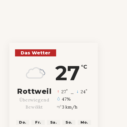
Das Wetter
27
°C
Rottweil
°
°
27
_
24
47%
Überwiegend
3 km/h
Bewölkt
Do.
Fr.
Sa.
So.
Mo.