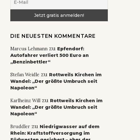
DIE NEUESTEN KOMMENTARE
zu
Marcus Lehmann
Epfendorf:
Autofahrer verliert 500 Euro an
„Benzinbettler“
zu
Stefan Weidle
Rottweils Kirchen im
Wandel: „Der größte Umbruch seit
Napoleon“
zu
Karlheinz Will
Rottweils Kirchen im
Wandel: „Der größte Umbruch seit
Napoleon“
zu
Bruddler
Niedrigwasser auf dem
Rhein: Kraftstoffversorgung im
Südwesten gesichert – aber der