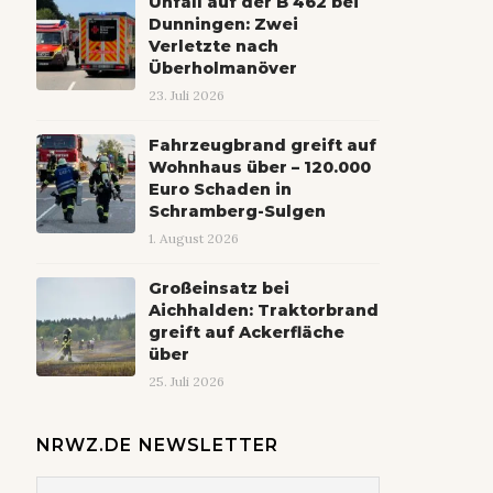
Unfall auf der B 462 bei
Dunningen: Zwei
Verletzte nach
Überholmanöver
23. Juli 2026
Fahrzeugbrand greift auf
Wohnhaus über – 120.000
Euro Schaden in
Schramberg-Sulgen
1. August 2026
Großeinsatz bei
Aichhalden: Traktorbrand
greift auf Ackerfläche
über
25. Juli 2026
NRWZ.DE NEWSLETTER