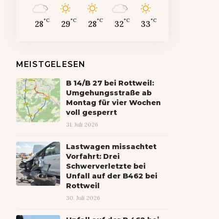
°C
°C
°C
°C
°C
28
29
28
32
33
MEISTGELESEN
B 14/B 27 bei Rottweil:
Umgehungsstraße ab
Montag für vier Wochen
voll gesperrt
31. Juli 2026
Lastwagen missachtet
Vorfahrt: Drei
Schwerverletzte bei
Unfall auf der B462 bei
Rottweil
30. Juli 2026