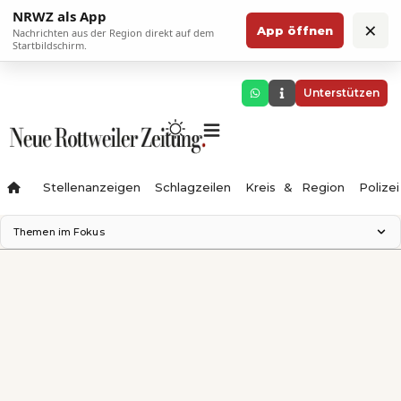
NRWZ als App
×
App öffnen
Nachrichten aus der Region direkt auf dem
Startbildschirm.
Unterstützen
Stellenanzeigen
Schlagzeilen
Kreis & Region
Polizei
Themen im Fokus
Landesgartenschau 2028
Zimmertheater Rottweil
Science Center
Ferienzauber '26
Testturm
Neckarline
Gäubahn