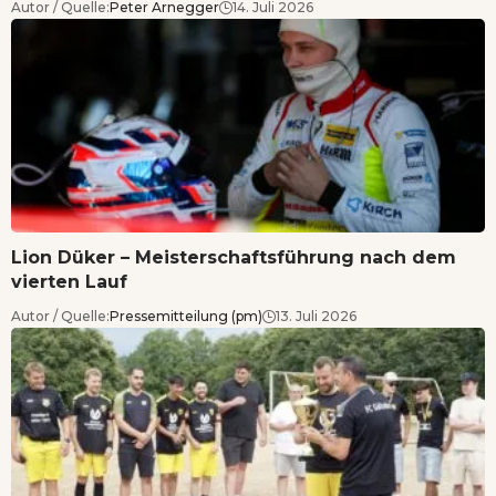
Autor / Quelle:
Peter Arnegger
14. Juli 2026
Lion Düker – Meisterschaftsführung nach dem
vierten Lauf
Autor / Quelle:
Pressemitteilung (pm)
13. Juli 2026