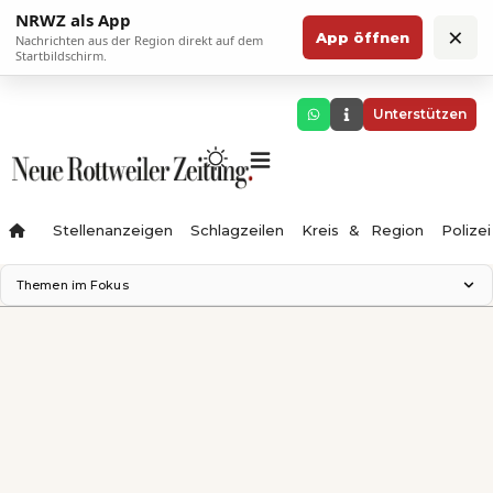
NRWZ als App
×
App öffnen
Nachrichten aus der Region direkt auf dem
Startbildschirm.
Unterstützen
Stellenanzeigen
Schlagzeilen
Kreis & Region
Polizei
Themen im Fokus
Landesgartenschau 2028
Zimmertheater Rottweil
Science Center
Ferienzauber '26
Testturm
Neckarline
Gäubahn