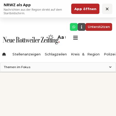
NRWZ als App
×
App öffnen
Nachrichten aus der Region direkt auf dem
Startbildschirm.
Unterstützen
Aa
Stellenanzeigen
Schlagzeilen
Kreis & Region
Polizei
Themen im Fokus
Landesgartenschau 2028
Zimmertheater Rottweil
Science Center
Ferienzauber '26
Testturm
Neckarline
Gäubahn