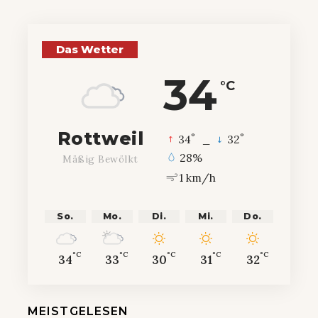
Das Wetter
34
°C
Rottweil
°
°
34
_
32
28%
Mäßig Bewölkt
1 km/h
So.
Mo.
Di.
Mi.
Do.
°C
°C
°C
°C
°C
34
33
30
31
32
MEISTGELESEN