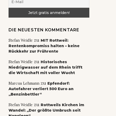
DIE NEUESTEN KOMMENTARE
zu
Stefan Weidle
MIT Rottweil:
Rentenkompromiss halten – keine
Rückkehr zur Frührente
zu
Stefan Weidle
Historisches
Niedrigwasser auf dem Rhein trifft
die Wirtschaft mit voller Wucht
zu
Marcus Lehmann
Epfendorf:
Autofahrer verliert 500 Euro an
„Benzinbettler“
zu
Stefan Weidle
Rottweils Kirchen im
Wandel: „Der größte Umbruch seit
Napoleon“