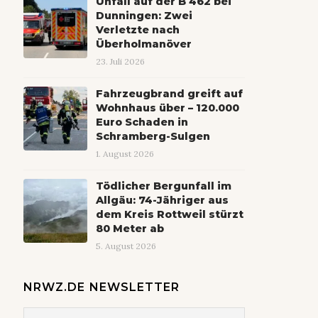
Unfall auf der B 462 bei
Dunningen: Zwei
Verletzte nach
Überholmanöver
23. Juli 2026
Fahrzeugbrand greift auf
Wohnhaus über – 120.000
Euro Schaden in
Schramberg-Sulgen
1. August 2026
Tödlicher Bergunfall im
Allgäu: 74-Jähriger aus
dem Kreis Rottweil stürzt
80 Meter ab
5. August 2026
NRWZ.DE NEWSLETTER