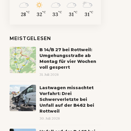
°C
°C
°C
°C
°C
28
32
33
31
31
MEISTGELESEN
B 14/B 27 bei Rottweil:
Umgehungsstraße ab
Montag für vier Wochen
voll gesperrt
31. Juli 2026
Lastwagen missachtet
Vorfahrt: Drei
Schwerverletzte bei
Unfall auf der B462 bei
Rottweil
30. Juli 2026