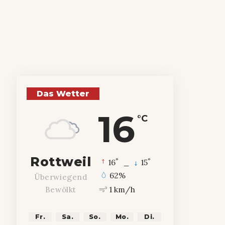
Das Wetter
16
°C
Rottweil
°
°
16
_
15
62%
Überwiegend
1 km/h
Bewölkt
Fr.
Sa.
So.
Mo.
Di.