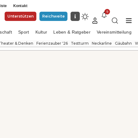
iste
Kontakt
9
Unterstützen
Reichweite
schaft
Sport
Kultur
Leben & Ratgeber
Vereinsmitteilung
Theater & Denken
Ferienzauber '26
Testturm
Neckarline
Gäubahn
W