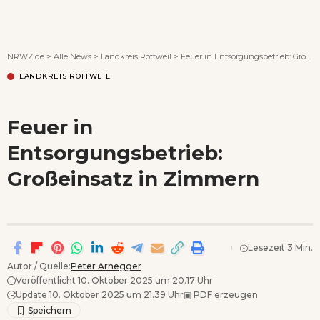
Wenn Orte erzählen ...
NRWZ.de
>
Alle News
>
Landkreis Rottweil
>
Feuer in Entsorgungsbetrieb: Großeinsatz in Zimmern
LANDKREIS ROTTWEIL
Feuer in
Entsorgungsbetrieb:
Großeinsatz in Zimmern
Lesezeit 3 Min.
Autor / Quelle:
Peter Arnegger
Veröffentlicht 10. Oktober 2025 um 20.17 Uhr
Update 10. Oktober 2025 um 21.39 Uhr
▣
PDF erzeugen