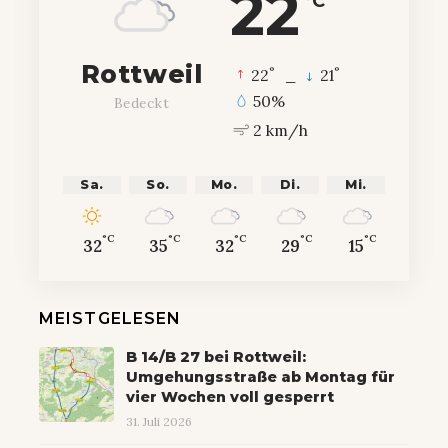
22
°C
Rottweil
°
°
22
_
21
50%
Bedeckt
2 km/h
Sa.
So.
Mo.
Di.
Mi.
°C
°C
°C
°C
°C
32
35
32
29
15
MEISTGELESEN
B 14/B 27 bei Rottweil:
Umgehungsstraße ab Montag für
vier Wochen voll gesperrt
31. Juli 2026