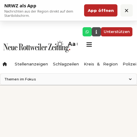
NRWZ als App
×
App öffnen
Nachrichten aus der Region direkt auf dem
Startbildschirm.
Unterstützen
Aa
Stellenanzeigen
Schlagzeilen
Kreis & Region
Polizei
Themen im Fokus
Landesgartenschau 2028
Zimmertheater Rottweil
Science Center
Ferienzauber '26
Testturm
Neckarline
Gäubahn