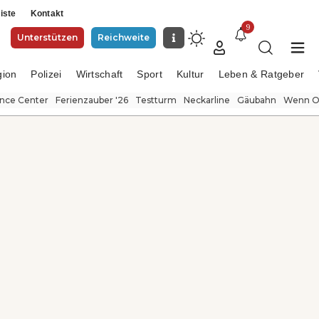
iste
Kontakt
9
Unterstützen
Reichweite
gion
Polizei
Wirtschaft
Sport
Kultur
Leben & Ratgeber
ence Center
Ferienzauber '26
Testturm
Neckarline
Gäubahn
Wenn Or