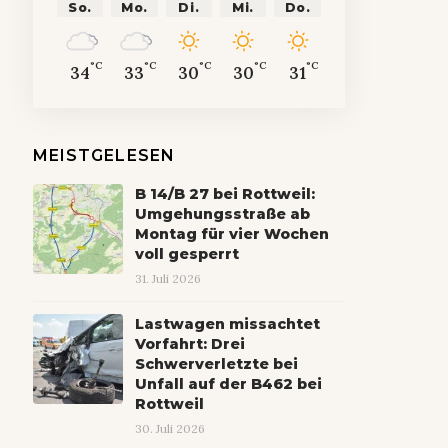
So.
Mo.
Di.
Mi.
Do.
°C
°C
°C
°C
°C
34
33
30
30
31
MEISTGELESEN
B 14/B 27 bei Rottweil:
Umgehungsstraße ab
Montag für vier Wochen
voll gesperrt
31. Juli 2026
Lastwagen missachtet
Vorfahrt: Drei
Schwerverletzte bei
Unfall auf der B462 bei
Rottweil
30. Juli 2026