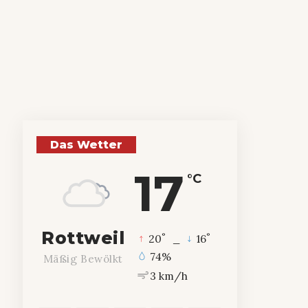
Das Wetter
17
°C
Rottweil
°
°
20
_
16
74%
Mäßig Bewölkt
3 km/h