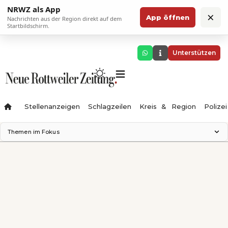
NRWZ als App
×
App öffnen
Nachrichten aus der Region direkt auf dem
Startbildschirm.
Unterstützen
Stellenanzeigen
Schlagzeilen
Kreis & Region
Polizei
Themen im Fokus
Landesgartenschau 2028
Zimmertheater Rottweil
Science Center
Ferienzauber '26
Testturm
Neckarline
Gäubahn