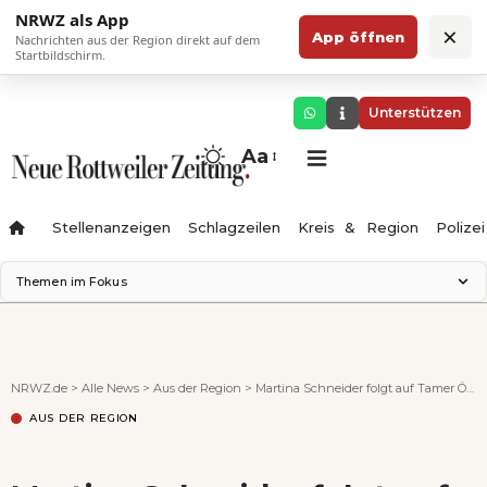
NRWZ als App
×
App öffnen
Nachrichten aus der Region direkt auf dem
Startbildschirm.
Unterstützen
Aa
Stellenanzeigen
Schlagzeilen
Kreis & Region
Polizei
Themen im Fokus
Landesgartenschau 2028
Zimmertheater Rottweil
Science Center
NRWZ.de
>
Alle News
>
Aus der Region
>
Martina Schneider folgt auf Tamer Öteles
Ferienzauber '26
AUS DER REGION
Testturm
Neckarline
Gäubahn