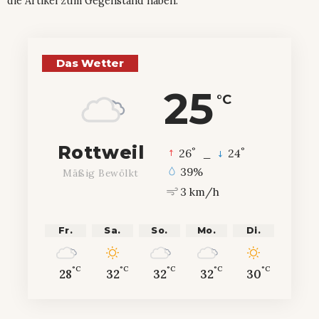
die Artikel zum Gegenstand haben.
Das Wetter
25
°C
Rottweil
°
°
26
_
24
39%
Mäßig Bewölkt
3 km/h
Fr.
Sa.
So.
Mo.
Di.
°C
°C
°C
°C
°C
28
32
32
32
30