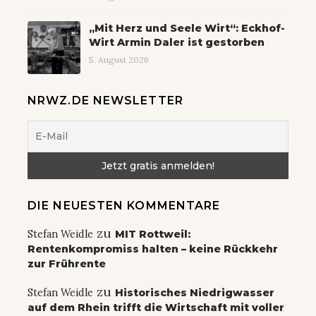
„Mit Herz und Seele Wirt“: Eckhof-
Wirt Armin Daler ist gestorben
5. August 2026
NRWZ.DE NEWSLETTER
DIE NEUESTEN KOMMENTARE
zu
Stefan Weidle
MIT Rottweil:
Rentenkompromiss halten – keine Rückkehr
zur Frührente
zu
Stefan Weidle
Historisches Niedrigwasser
auf dem Rhein trifft die Wirtschaft mit voller