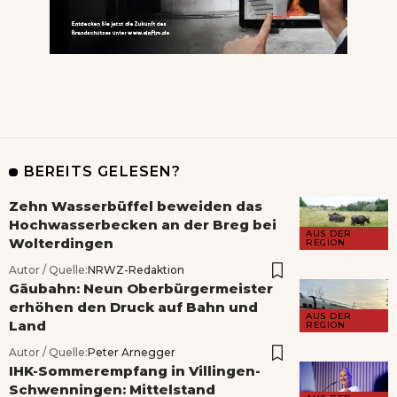
BEREITS GELESEN?
Zehn Wasserbüffel beweiden das
Hochwasserbecken an der Breg bei
AUS DER
Wolterdingen
REGION
Autor / Quelle:
NRWZ-Redaktion
Gäubahn: Neun Oberbürgermeister
erhöhen den Druck auf Bahn und
AUS DER
Land
REGION
Autor / Quelle:
Peter Arnegger
IHK-Sommerempfang in Villingen-
Schwenningen: Mittelstand