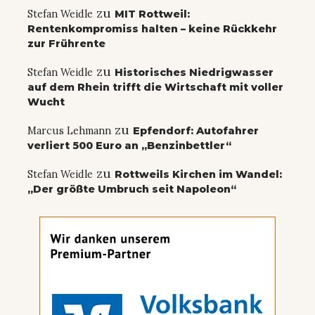
zu
Stefan Weidle
MIT Rottweil:
Rentenkompromiss halten – keine Rückkehr
zur Frührente
zu
Stefan Weidle
Historisches Niedrigwasser
auf dem Rhein trifft die Wirtschaft mit voller
Wucht
zu
Marcus Lehmann
Epfendorf: Autofahrer
verliert 500 Euro an „Benzinbettler“
zu
Stefan Weidle
Rottweils Kirchen im Wandel:
„Der größte Umbruch seit Napoleon“