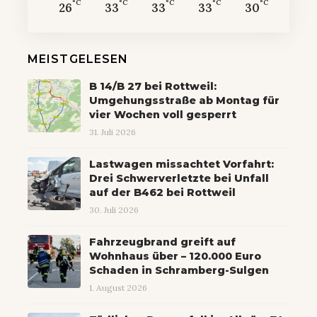
°C
°C
°C
°C
°C
26
33
33
33
30
MEISTGELESEN
B 14/B 27 bei Rottweil:
Umgehungsstraße ab Montag für
vier Wochen voll gesperrt
31. Juli 2026
Lastwagen missachtet Vorfahrt:
Drei Schwerverletzte bei Unfall
auf der B462 bei Rottweil
30. Juli 2026
Fahrzeugbrand greift auf
Wohnhaus über – 120.000 Euro
Schaden in Schramberg-Sulgen
1. August 2026