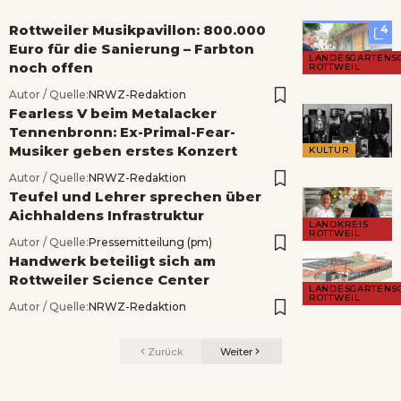
Rottweiler Musikpavillon: 800.000
4
Euro für die Sanierung – Farbton
LANDESGARTENS
noch offen
ROTTWEIL
Autor / Quelle:
NRWZ-Redaktion
Fearless V beim Metalacker
Tennenbronn: Ex-Primal-Fear-
Musiker geben erstes Konzert
KULTUR
Autor / Quelle:
NRWZ-Redaktion
Teufel und Lehrer sprechen über
Aichhaldens Infrastruktur
LANDKREIS
ROTTWEIL
Autor / Quelle:
Pressemitteilung (pm)
Handwerk beteiligt sich am
Rottweiler Science Center
LANDESGARTENS
ROTTWEIL
Autor / Quelle:
NRWZ-Redaktion
Zurück
Weiter