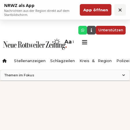
NRWZ als App
×
App öffnen
Nachrichten aus der Region direkt auf dem
Startbildschirm.
Unterstützen
Aa
Stellenanzeigen
Schlagzeilen
Kreis & Region
Polizei
Themen im Fokus
Landesgartenschau 2028
Zimmertheater Rottweil
Science Center
Ferienzauber '26
Testturm
Neckarline
Gäubahn