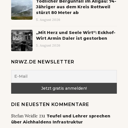
Tödlicher Bergunfall im Allgäu: 74-
Jähriger aus dem Kreis Rottweil
stürzt 80 Meter ab
5. August 2026
„Mit Herz und Seele Wirt“: Eckhof-
Wirt Armin Daler ist gestorben
5. August 2026
NRWZ.DE NEWSLETTER
DIE NEUESTEN KOMMENTARE
zu
Stefan Weidle
Teufel und Lehrer sprechen
über Aichhaldens Infrastruktur