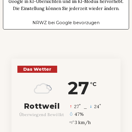
Google in KI-Übersichten und im KI-Modus hervorhebt.
Die Einstellung können Sie jederzeit wieder ändern.
NRWZ bei Google bevorzugen
Das Wetter
27
°C
Rottweil
°
°
27
_
24
47%
Überwiegend Bewölkt
3 km/h