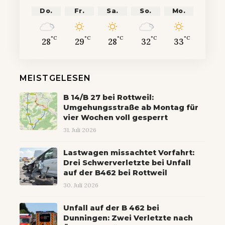
Do.
Fr.
Sa.
So.
Mo.
°C
°C
°C
°C
°C
28
29
28
32
33
MEISTGELESEN
B 14/B 27 bei Rottweil:
Umgehungsstraße ab Montag für
vier Wochen voll gesperrt
31. Juli 2026
Lastwagen missachtet Vorfahrt:
Drei Schwerverletzte bei Unfall
auf der B462 bei Rottweil
30. Juli 2026
Unfall auf der B 462 bei
Dunningen: Zwei Verletzte nach