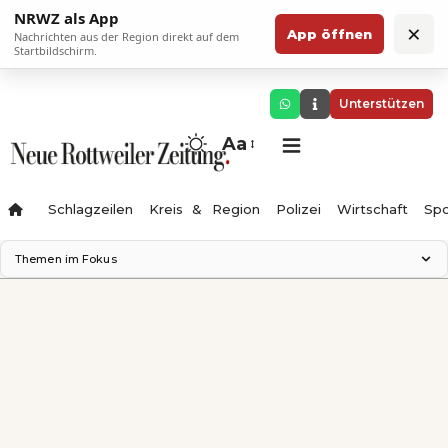
NRWZ als App
×
App öffnen
Nachrichten aus der Region direkt auf dem
Startbildschirm.
Unterstützen
Aa
Schlagzeilen
Kreis & Region
Polizei
Wirtschaft
Spo
Themen im Fokus
Landesgartenschau 2028
Science Center
Staatsmann: Theater & Denken
Ferienzauber '26
Testturm
Neckarline
Gäubahn