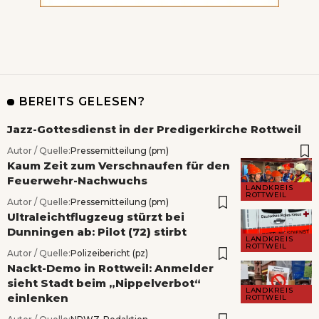
BEREITS GELESEN?
Jazz-Gottesdienst in der Predigerkirche Rottweil
Autor / Quelle:
Pressemitteilung (pm)
Kaum Zeit zum Verschnaufen für den
Feuerwehr-Nachwuchs
LANDKREIS
ROTTWEIL
Autor / Quelle:
Pressemitteilung (pm)
Ultraleichtflugzeug stürzt bei
Dunningen ab: Pilot (72) stirbt
LANDKREIS
ROTTWEIL
Autor / Quelle:
Polizeibericht (pz)
Nackt-Demo in Rottweil: Anmelder
sieht Stadt beim „Nippelverbot“
LANDKREIS
einlenken
ROTTWEIL