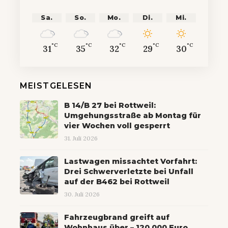
Sa.
So.
Mo.
Di.
Mi.
°C
°C
°C
°C
°C
31
35
32
29
30
MEISTGELESEN
B 14/B 27 bei Rottweil:
Umgehungsstraße ab Montag für
vier Wochen voll gesperrt
31. Juli 2026
Lastwagen missachtet Vorfahrt:
Drei Schwerverletzte bei Unfall
auf der B462 bei Rottweil
30. Juli 2026
Fahrzeugbrand greift auf
Wohnhaus über – 120.000 Euro