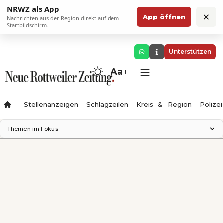
NRWZ als App
×
App öffnen
Nachrichten aus der Region direkt auf dem
Startbildschirm.
Unterstützen
Aa
Stellenanzeigen
Schlagzeilen
Kreis & Region
Polizei
Themen im Fokus
Landesgartenschau 2028
Zimmertheater Rottweil
Science Center
Ferienzauber '26
Testturm
Neckarline
Gäubahn