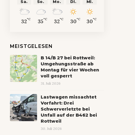
Sa.
So.
Mo.
Di.
Mi.
°C
°C
°C
°C
°C
32
35
32
30
30
MEISTGELESEN
B 14/B 27 bei Rottweil:
Umgehungsstraße ab
Montag für vier Wochen
voll gesperrt
31. Juli 2026
Lastwagen missachtet
Vorfahrt: Drei
Schwerverletzte bei
Unfall auf der B462 bei
Rottweil
30. Juli 2026