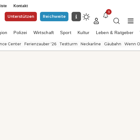
iste
Kontakt
9
Unterstützen
Reichweite
gion
Polizei
Wirtschaft
Sport
Kultur
Leben & Ratgeber
ence Center
Ferienzauber '26
Testturm
Neckarline
Gäubahn
Wenn Or