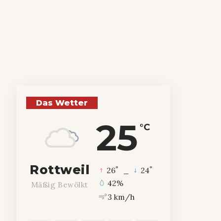
Das Wetter
25
°C
Rottweil
°
°
26
_
24
42%
Mäßig Bewölkt
3 km/h