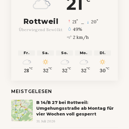
21
°C
Rottweil
°
°
21
_
20
49%
Überwiegend Bewölkt
2 km/h
Fr.
Sa.
So.
Mo.
Di.
°C
°C
°C
°C
°C
28
32
32
32
30
MEISTGELESEN
B 14/B 27 bei Rottweil:
Umgehungsstraße ab Montag für
vier Wochen voll gesperrt
31. Juli 2026