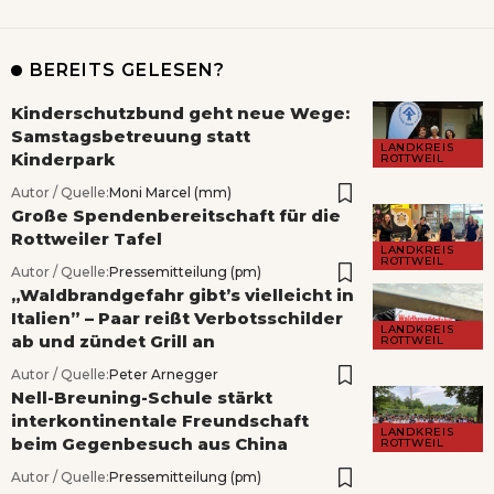
BEREITS GELESEN?
Kinderschutzbund geht neue Wege:
Samstagsbetreuung statt
LANDKREIS
Kinderpark
ROTTWEIL
Autor / Quelle:
Moni Marcel (mm)
Große Spendenbereitschaft für die
Rottweiler Tafel
LANDKREIS
ROTTWEIL
Autor / Quelle:
Pressemitteilung (pm)
„Waldbrandgefahr gibt’s vielleicht in
Italien” – Paar reißt Verbotsschilder
LANDKREIS
ab und zündet Grill an
ROTTWEIL
Autor / Quelle:
Peter Arnegger
Nell-Breuning-Schule stärkt
interkontinentale Freundschaft
LANDKREIS
beim Gegenbesuch aus China
ROTTWEIL
Autor / Quelle:
Pressemitteilung (pm)