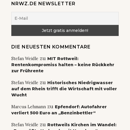
NRWZ.DE NEWSLETTER
DIE NEUESTEN KOMMENTARE
zu
Stefan Weidle
MIT Rottweil:
Rentenkompromiss halten – keine Rückkehr
zur Frührente
zu
Stefan Weidle
Historisches Niedrigwasser
auf dem Rhein trifft die Wirtschaft mit voller
Wucht
zu
Marcus Lehmann
Epfendorf: Autofahrer
verliert 500 Euro an „Benzinbettler“
zu
Stefan Weidle
Rottweils Kirchen im Wandel: