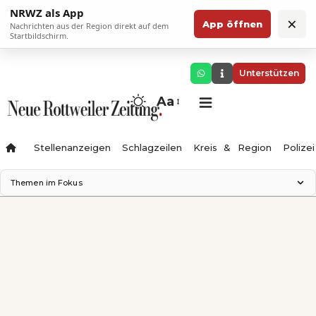
NRWZ als App
×
App öffnen
Nachrichten aus der Region direkt auf dem
Startbildschirm.
Unterstützen
Aa
Stellenanzeigen
Schlagzeilen
Kreis & Region
Polizei
Themen im Fokus
Landesgartenschau 2028
Zimmertheater Rottweil
Science Center
Ferienzauber '26
Testturm
Neckarline
Gäubahn