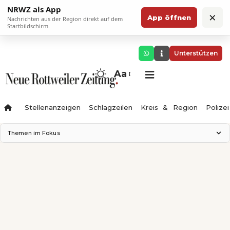
NRWZ als App
×
App öffnen
Nachrichten aus der Region direkt auf dem
Startbildschirm.
Unterstützen
Aa
Stellenanzeigen
Schlagzeilen
Kreis & Region
Polizei
Themen im Fokus
Landesgartenschau 2028
Zimmertheater Rottweil
Science Center
Ferienzauber '26
Testturm
Neckarline
Gäubahn