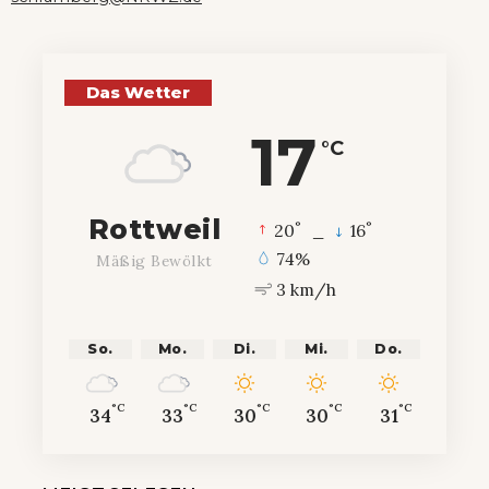
Das Wetter
17
°C
Rottweil
°
°
20
_
16
74%
Mäßig Bewölkt
3 km/h
So.
Mo.
Di.
Mi.
Do.
°C
°C
°C
°C
°C
34
33
30
30
31