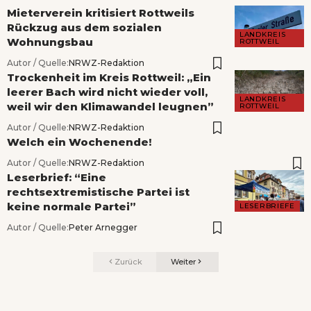
Mieterverein kritisiert Rottweils
Rückzug aus dem sozialen
LANDKREIS
Wohnungsbau
ROTTWEIL
Autor / Quelle:
NRWZ-Redaktion
Trockenheit im Kreis Rottweil: „Ein
leerer Bach wird nicht wieder voll,
LANDKREIS
weil wir den Klimawandel leugnen”
ROTTWEIL
Autor / Quelle:
NRWZ-Redaktion
Welch ein Wochenende!
Autor / Quelle:
NRWZ-Redaktion
Leserbrief: “Eine
rechtsextremistische Partei ist
keine normale Partei”
LESERBRIEFE
Autor / Quelle:
Peter Arnegger
Zurück
Weiter