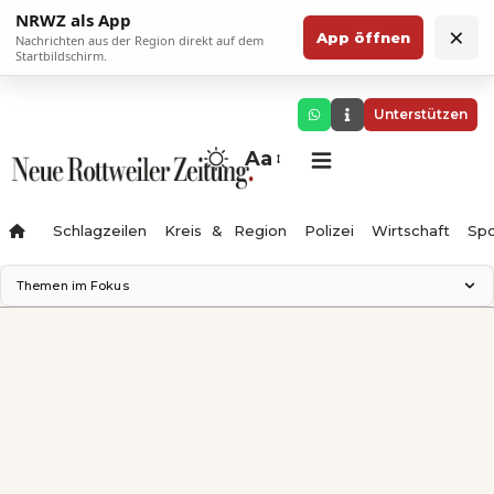
NRWZ als App
×
App öffnen
Nachrichten aus der Region direkt auf dem
Startbildschirm.
Unterstützen
Aa
Schlagzeilen
Kreis & Region
Polizei
Wirtschaft
Spo
Themen im Fokus
Landesgartenschau 2028
Science Center
Staatsmann: Theater & Denken
Ferienzauber '26
Testturm
Neckarline
Gäubahn