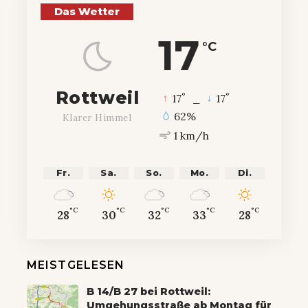
Das Wetter
17
°C
Rottweil
°
°
17
_
17
62%
Klarer Himmel
1 km/h
Fr.
Sa.
So.
Mo.
Di.
°C
°C
°C
°C
°C
28
30
32
33
28
MEISTGELESEN
B 14/B 27 bei Rottweil:
Umgehungsstraße ab Montag für