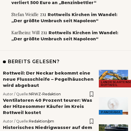
verliert 500 Euro an „Benzinbettler“
zu
Stefan Weidle
Rottweils Kirchen im Wandel:
„Der größte Umbruch seit Napoleon“
zu
Karlheinz Will
Rottweils Kirchen im Wandel:
„Der größte Umbruch seit Napoleon“
BEREITS GELESEN?
Rottweil: Der Neckar bekommt eine
neue Flussschleife – Pegelhäuschen
LANDESGARTENS
wird abgebaut
ROTTWEIL
Autor / Quelle:
NRWZ-Redaktion
Ventilatoren 40 Prozent teurer: Was
der Hitzesommer Käufer im Kreis
Rottweil kostet
PANORAMA
Autor / Quelle:
Redaktion/pm
Historisches Niedrigwasser auf dem