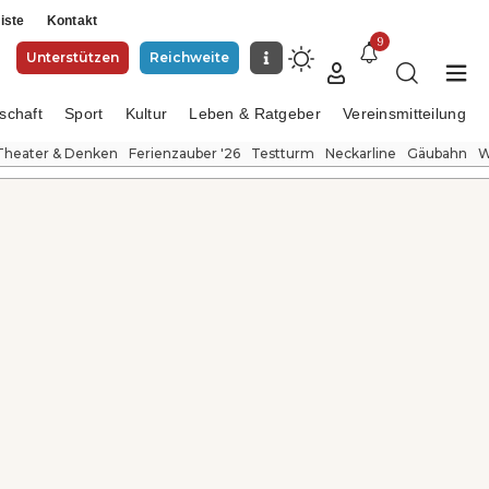
iste
Kontakt
9
Unterstützen
Reichweite
schaft
Sport
Kultur
Leben & Ratgeber
Vereinsmitteilung
Theater & Denken
Ferienzauber '26
Testturm
Neckarline
Gäubahn
W