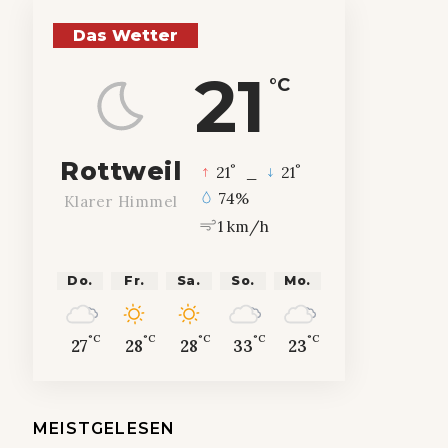
Das Wetter
21
°C
Rottweil
°
°
21
_
21
74%
Klarer Himmel
1 km/h
Do.
Fr.
Sa.
So.
Mo.
°C
°C
°C
°C
°C
27
28
28
33
23
MEISTGELESEN