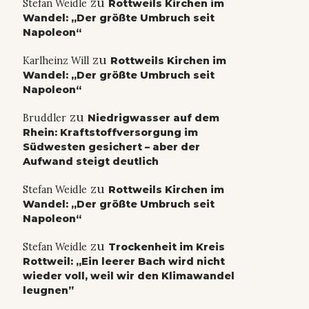
zu
Stefan Weidle
Rottweils Kirchen im
Wandel: „Der größte Umbruch seit
Napoleon“
zu
Karlheinz Will
Rottweils Kirchen im
Wandel: „Der größte Umbruch seit
Napoleon“
zu
Bruddler
Niedrigwasser auf dem
Rhein: Kraftstoffversorgung im
Südwesten gesichert – aber der
Aufwand steigt deutlich
zu
Stefan Weidle
Rottweils Kirchen im
Wandel: „Der größte Umbruch seit
Napoleon“
zu
Stefan Weidle
Trockenheit im Kreis
Rottweil: „Ein leerer Bach wird nicht
wieder voll, weil wir den Klimawandel
leugnen”