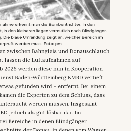
aufnahme erkennt man die Bombentrichter. In den
 in den kleineren liegen vermutlich noch Blindgänger.
g. Die blaue Umrandung zeigt an, welcher Bereich im
rprüft werden muss. Foto: pm
rten zwischen Bahngleis und Donauschlauch
st lassen die Luftaufnahmen auf
Ab 2026 werden diese nun in Kooperation
dienst Baden-Württemberg KMBD vertieft
 etwas gefunden wird – entfernt. Bei einem
amen die Experten zu dem Schluss, dass
r untersucht werden müssen. Insgesamt
MBD jedoch als gut lösbar dar. Im
rei Bereiche in denen Blindgänger
schnitte der Donau, in denen vom Wasser