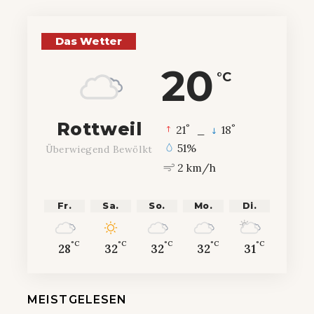
Das Wetter
20
°C
Rottweil
°
°
21
_
18
51%
Überwiegend Bewölkt
2 km/h
Fr.
Sa.
So.
Mo.
Di.
°C
°C
°C
°C
°C
28
32
32
32
31
MEISTGELESEN