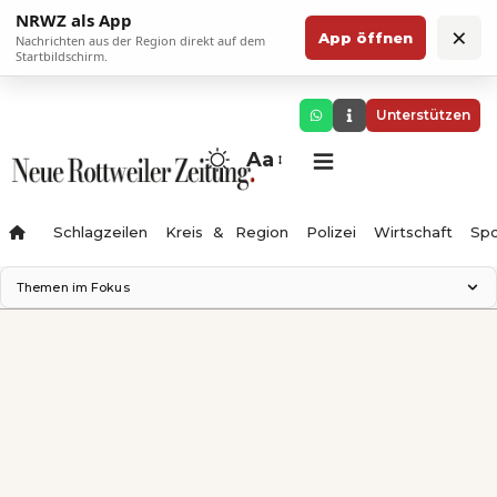
NRWZ als App
×
App öffnen
Nachrichten aus der Region direkt auf dem
Startbildschirm.
Unterstützen
Aa
Schlagzeilen
Kreis & Region
Polizei
Wirtschaft
Spo
Themen im Fokus
Landesgartenschau 2028
Science Center
Staatsmann: Theater & Denken
Ferienzauber '26
Testturm
Neckarline
Gäubahn