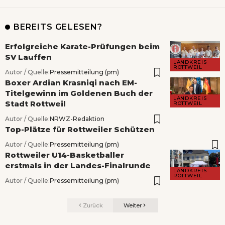
BEREITS GELESEN?
Erfolgreiche Karate-Prüfungen beim
SV Lauffen
LANDKREIS
ROTTWEIL
Autor / Quelle:
Pressemitteilung (pm)
Boxer Ardian Krasniqi nach EM-
Titelgewinn im Goldenen Buch der
LANDKREIS
Stadt Rottweil
ROTTWEIL
Autor / Quelle:
NRWZ-Redaktion
Top-Plätze für Rottweiler Schützen
Autor / Quelle:
Pressemitteilung (pm)
Rottweiler U14-Basketballer
erstmals in der Landes-Finalrunde
LANDKREIS
ROTTWEIL
Autor / Quelle:
Pressemitteilung (pm)
Zurück
Weiter