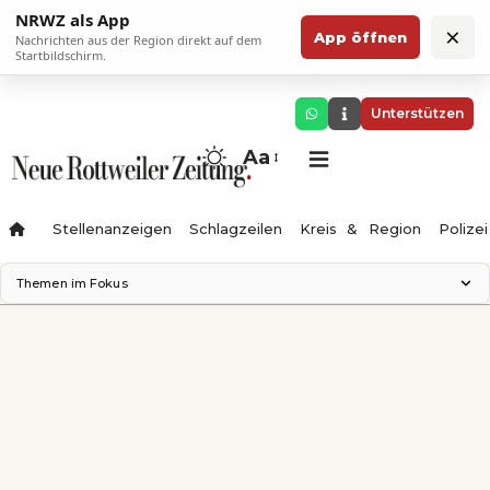
NRWZ als App
×
App öffnen
Nachrichten aus der Region direkt auf dem
Startbildschirm.
Unterstützen
Aa
Stellenanzeigen
Schlagzeilen
Kreis & Region
Polizei
Themen im Fokus
Landesgartenschau 2028
Zimmertheater Rottweil
Science Center
Ferienzauber '26
Testturm
Neckarline
Gäubahn