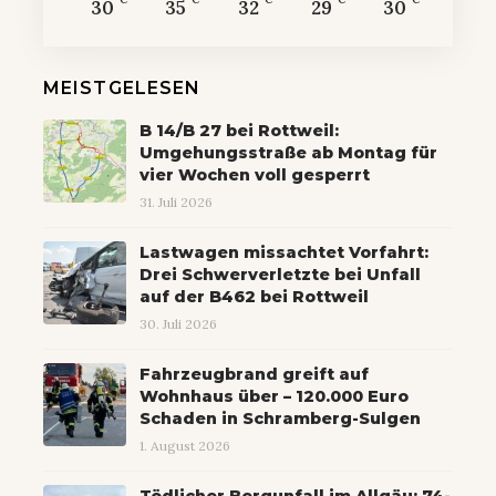
30
35
32
29
30
MEISTGELESEN
B 14/B 27 bei Rottweil:
Umgehungsstraße ab Montag für
vier Wochen voll gesperrt
31. Juli 2026
Lastwagen missachtet Vorfahrt:
Drei Schwerverletzte bei Unfall
auf der B462 bei Rottweil
30. Juli 2026
Fahrzeugbrand greift auf
Wohnhaus über – 120.000 Euro
Schaden in Schramberg-Sulgen
1. August 2026
Tödlicher Bergunfall im Allgäu: 74-