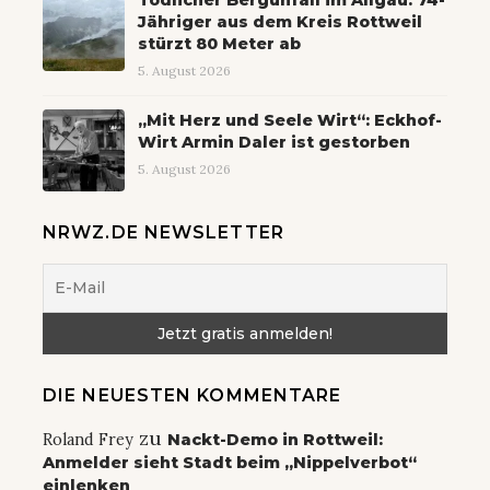
Jähriger aus dem Kreis Rottweil
stürzt 80 Meter ab
5. August 2026
„Mit Herz und Seele Wirt“: Eckhof-
Wirt Armin Daler ist gestorben
5. August 2026
NRWZ.DE NEWSLETTER
DIE NEUESTEN KOMMENTARE
zu
Roland Frey
Nackt-Demo in Rottweil:
Anmelder sieht Stadt beim „Nippelverbot“
einlenken