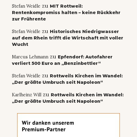
zu
Stefan Weidle
MIT Rottweil:
Rentenkompromiss halten – keine Rückkehr
zur Frührente
zu
Stefan Weidle
Historisches Niedrigwasser
auf dem Rhein trifft die Wirtschaft mit voller
Wucht
zu
Marcus Lehmann
Epfendorf: Autofahrer
verliert 500 Euro an „Benzinbettler“
zu
Stefan Weidle
Rottweils Kirchen im Wandel:
„Der größte Umbruch seit Napoleon“
zu
Karlheinz Will
Rottweils Kirchen im Wandel:
„Der größte Umbruch seit Napoleon“