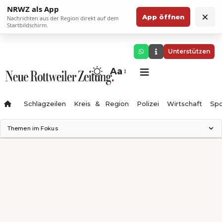
NRWZ als App
×
App öffnen
Nachrichten aus der Region direkt auf dem
Startbildschirm.
Unterstützen
Aa
Schlagzeilen
Kreis & Region
Polizei
Wirtschaft
Spo
Themen im Fokus
Landesgartenschau 2028
Science Center
Staatsmann: Theater & Denken
Ferienzauber '26
Testturm
Neckarline
Gäubahn