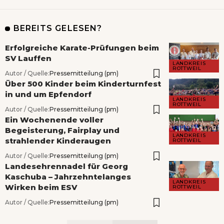
BEREITS GELESEN?
Erfolgreiche Karate-Prüfungen beim
SV Lauffen
LANDKREIS
ROTTWEIL
Autor / Quelle:
Pressemitteilung (pm)
Über 500 Kinder beim Kinderturnfest
in und um Epfendorf
LANDKREIS
ROTTWEIL
Autor / Quelle:
Pressemitteilung (pm)
Ein Wochenende voller
Begeisterung, Fairplay und
LANDKREIS
strahlender Kinderaugen
ROTTWEIL
Autor / Quelle:
Pressemitteilung (pm)
Landesehrennadel für Georg
Kaschuba – Jahrzehntelanges
LANDKREIS
Wirken beim ESV
ROTTWEIL
Autor / Quelle:
Pressemitteilung (pm)