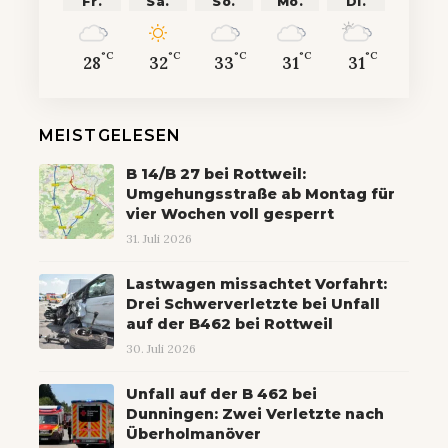
Fr.
Sa.
So.
Mo.
Di.
°C
°C
°C
°C
°C
28
32
33
31
31
MEISTGELESEN
B 14/B 27 bei Rottweil:
Umgehungsstraße ab Montag für
vier Wochen voll gesperrt
31. Juli 2026
Lastwagen missachtet Vorfahrt:
Drei Schwerverletzte bei Unfall
auf der B462 bei Rottweil
30. Juli 2026
Unfall auf der B 462 bei
Dunningen: Zwei Verletzte nach
Überholmanöver