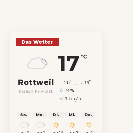
Das Wetter
17
°C
Rottweil
°
°
20
_
16
74%
Mäßig Bewölkt
3 km/h
So.
Mo.
Di.
Mi.
Do.
°C
°C
°C
°C
°C