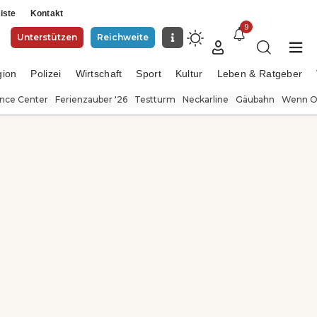
iste
Kontakt
9
Unterstützen
Reichweite
gion
Polizei
Wirtschaft
Sport
Kultur
Leben & Ratgeber
ence Center
Ferienzauber '26
Testturm
Neckarline
Gäubahn
Wenn Or