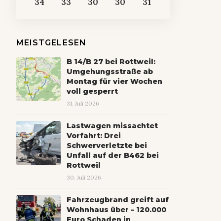
34
33
30
30
31
MEISTGELESEN
B 14/B 27 bei Rottweil:
Umgehungsstraße ab
Montag für vier Wochen
voll gesperrt
31. Juli 2026
Lastwagen missachtet
Vorfahrt: Drei
Schwerverletzte bei
Unfall auf der B462 bei
Rottweil
30. Juli 2026
Fahrzeugbrand greift auf
Wohnhaus über – 120.000
Euro Schaden in