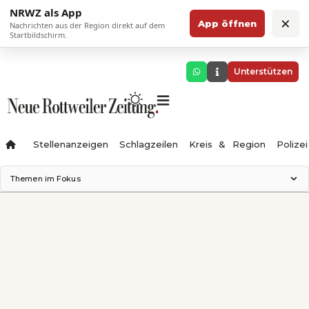
NRWZ als App
×
App öffnen
Nachrichten aus der Region direkt auf dem
Startbildschirm.
Unterstützen
Stellenanzeigen
Schlagzeilen
Kreis & Region
Polizei
Themen im Fokus
Landesgartenschau 2028
Zimmertheater Rottweil
Science Center
Ferienzauber '26
Testturm
Neckarline
Gäubahn