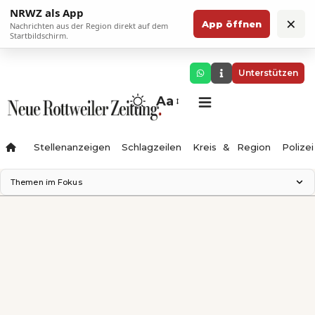
NRWZ als App
×
App öffnen
Nachrichten aus der Region direkt auf dem
Startbildschirm.
Unterstützen
Aa
Stellenanzeigen
Schlagzeilen
Kreis & Region
Polizei
Themen im Fokus
Landesgartenschau 2028
Zimmertheater Rottweil
Science Center
Ferienzauber '26
Testturm
Neckarline
Gäubahn