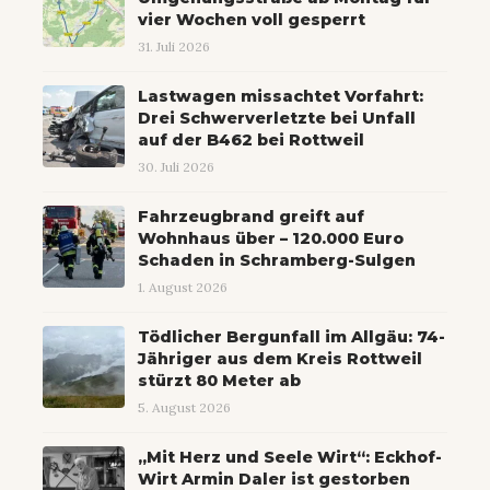
vier Wochen voll gesperrt
31. Juli 2026
Lastwagen missachtet Vorfahrt:
Drei Schwerverletzte bei Unfall
auf der B462 bei Rottweil
30. Juli 2026
Fahrzeugbrand greift auf
Wohnhaus über – 120.000 Euro
Schaden in Schramberg-Sulgen
1. August 2026
Tödlicher Bergunfall im Allgäu: 74-
Jähriger aus dem Kreis Rottweil
stürzt 80 Meter ab
5. August 2026
„Mit Herz und Seele Wirt“: Eckhof-
Wirt Armin Daler ist gestorben