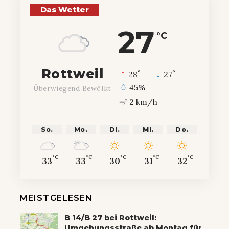
Das Wetter
27
°C
Rottweil
°
°
28
_
27
45%
Überwiegend Bewölkt
2 km/h
So.
Mo.
Di.
Mi.
Do.
°C
°C
°C
°C
°C
33
33
30
31
32
MEISTGELESEN
B 14/B 27 bei Rottweil:
Umgehungsstraße ab Montag für