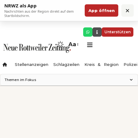
NRWZ als App
×
App öffnen
Nachrichten aus der Region direkt auf dem
Startbildschirm.
Unterstützen
Aa
Stellenanzeigen
Schlagzeilen
Kreis & Region
Polizei
Themen im Fokus
Landesgartenschau 2028
Zimmertheater Rottweil
Science Center
Ferienzauber '26
Testturm
Neckarline
Gäubahn