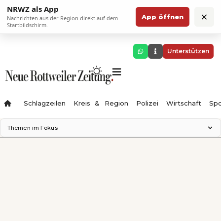
NRWZ als App
×
App öffnen
Nachrichten aus der Region direkt auf dem
Startbildschirm.
Unterstützen
Schlagzeilen
Kreis & Region
Polizei
Wirtschaft
Spo
Themen im Fokus
Landesgartenschau 2028
Science Center
Staatsmann: Theater & Denken
Ferienzauber '26
Testturm
Neckarline
Gäubahn