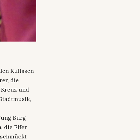
 den Kulissen
er, die
m Kreuz und
 Stadtmusik,
igung Burg
 die Elfer
geschmückt