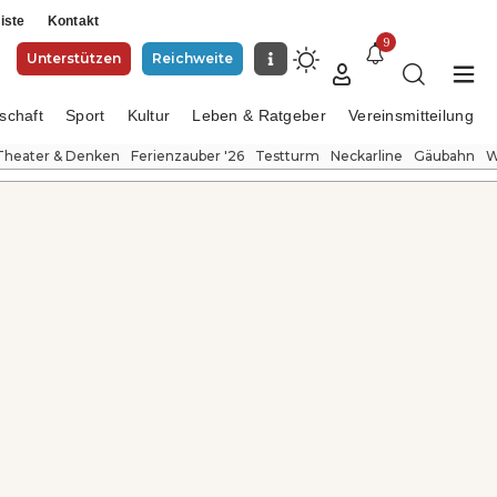
iste
Kontakt
9
Unterstützen
Reichweite
schaft
Sport
Kultur
Leben & Ratgeber
Vereinsmitteilung
Theater & Denken
Ferienzauber '26
Testturm
Neckarline
Gäubahn
W