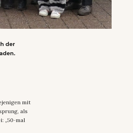
ch der
laden.
ejenigen mit
sprung, als
i: „50-mal