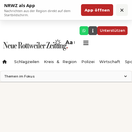
NRWZ als App
×
App öffnen
Nachrichten aus der Region direkt auf dem
Startbildschirm.
Unterstützen
Aa
Schlagzeilen
Kreis & Region
Polizei
Wirtschaft
Spo
Themen im Fokus
Landesgartenschau 2028
Science Center
Staatsmann: Theater & Denken
Ferienzauber '26
Testturm
Neckarline
Gäubahn