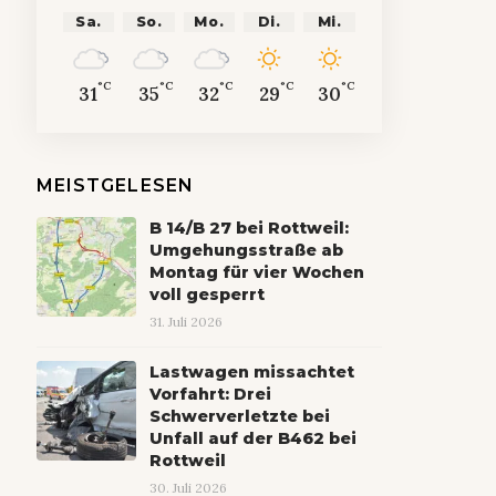
Sa.
So.
Mo.
Di.
Mi.
°C
°C
°C
°C
°C
31
35
32
29
30
MEISTGELESEN
B 14/B 27 bei Rottweil:
Umgehungsstraße ab
Montag für vier Wochen
voll gesperrt
31. Juli 2026
Lastwagen missachtet
Vorfahrt: Drei
Schwerverletzte bei
Unfall auf der B462 bei
Rottweil
30. Juli 2026