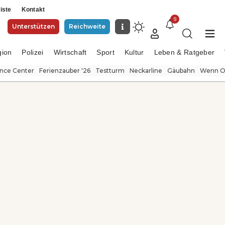
iste
Kontakt
9
Unterstützen
Reichweite
gion
Polizei
Wirtschaft
Sport
Kultur
Leben & Ratgeber
ence Center
Ferienzauber '26
Testturm
Neckarline
Gäubahn
Wenn Or