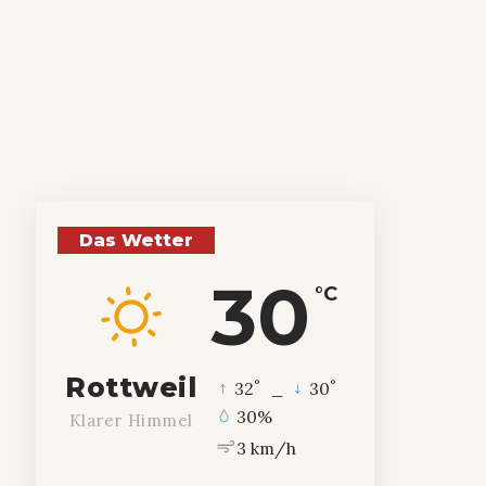
Das Wetter
30
°C
Rottweil
°
°
32
_
30
30%
Klarer Himmel
3 km/h