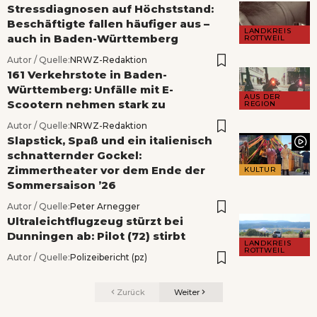
Stressdiagnosen auf Höchststand:
Beschäftigte fallen häufiger aus –
LANDKREIS
auch in Baden-Württemberg
ROTTWEIL
Autor / Quelle:
NRWZ-Redaktion
161 Verkehrstote in Baden-
Württemberg: Unfälle mit E-
AUS DER
Scootern nehmen stark zu
REGION
Autor / Quelle:
NRWZ-Redaktion
Slapstick, Spaß und ein italienisch
schnatternder Gockel:
Zimmertheater vor dem Ende der
KULTUR
Sommersaison ’26
Autor / Quelle:
Peter Arnegger
Ultraleichtflugzeug stürzt bei
Dunningen ab: Pilot (72) stirbt
LANDKREIS
ROTTWEIL
Autor / Quelle:
Polizeibericht (pz)
Zurück
Weiter