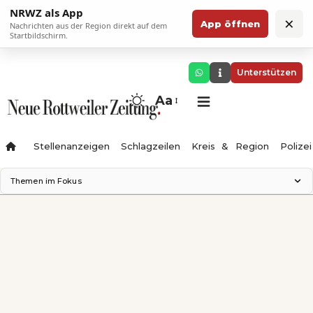
NRWZ als App
×
App öffnen
Nachrichten aus der Region direkt auf dem
Startbildschirm.
Unterstützen
Aa
Stellenanzeigen
Schlagzeilen
Kreis & Region
Polizei
Themen im Fokus
Landesgartenschau 2028
Zimmertheater Rottweil
Science Center
Ferienzauber '26
Testturm
Neckarline
Gäubahn