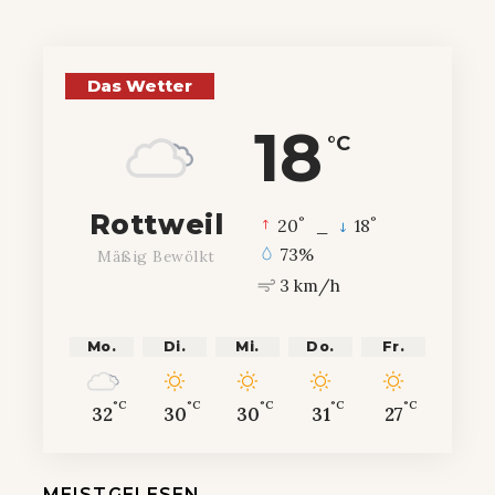
Das Wetter
18
°C
Rottweil
°
°
20
_
18
73%
Mäßig Bewölkt
3 km/h
Mo.
Di.
Mi.
Do.
Fr.
°C
°C
°C
°C
°C
32
30
30
31
27
MEISTGELESEN