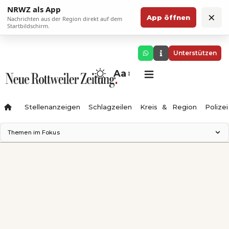
NRWZ als App
×
App öffnen
Nachrichten aus der Region direkt auf dem
Startbildschirm.
Unterstützen
Aa
Stellenanzeigen
Schlagzeilen
Kreis & Region
Polizei
Themen im Fokus
Landesgartenschau 2028
Zimmertheater Rottweil
Science Center
Ferienzauber '26
Testturm
Neckarline
Gäubahn