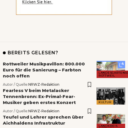
BEREITS GELESEN?
Rottweiler Musikpavillon: 800.000
4
Euro für die Sanierung – Farbton
LANDESGARTENS
noch offen
ROTTWEIL
Autor / Quelle:
NRWZ-Redaktion
Fearless V beim Metalacker
Tennenbronn: Ex-Primal-Fear-
Musiker geben erstes Konzert
KULTUR
Autor / Quelle:
NRWZ-Redaktion
Teufel und Lehrer sprechen über
Aichhaldens Infrastruktur
LANDKREIS