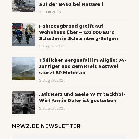
auf der B462 bei Rottweil
30. Juli 2026
Fahrzeugbrand greift auf
Wohnhaus über – 120.000 Euro
Schaden in Schramberg-Sulgen
1. August 2026
Tödlicher Bergunfall im Allgäu: 74-
Jähriger aus dem Kreis Rottweil
stürzt 80 Meter ab
5. August 2026
„Mit Herz und Seele Wirt“: Eckhof-
Wirt Armin Daler ist gestorben
5. August 2026
NRWZ.DE NEWSLETTER