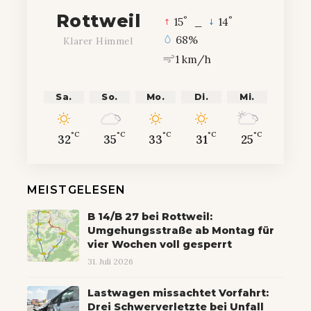
Rottweil
°
°
15
_
14
68%
Klarer Himmel
1 km/h
Sa.
So.
Mo.
Di.
Mi.
°C
°C
°C
°C
°C
32
35
33
31
25
MEISTGELESEN
B 14/B 27 bei Rottweil:
Umgehungsstraße ab Montag für
vier Wochen voll gesperrt
31. Juli 2026
Lastwagen missachtet Vorfahrt:
Drei Schwerverletzte bei Unfall