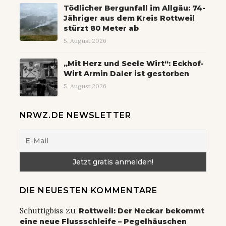
Tödlicher Bergunfall im Allgäu: 74-
Jähriger aus dem Kreis Rottweil
stürzt 80 Meter ab
5. August 2026
„Mit Herz und Seele Wirt“: Eckhof-
Wirt Armin Daler ist gestorben
5. August 2026
NRWZ.DE NEWSLETTER
DIE NEUESTEN KOMMENTARE
zu
Schuttigbiss
Rottweil: Der Neckar bekommt
eine neue Flussschleife – Pegelhäuschen