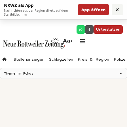
NRWZ als App
×
App öffnen
Nachrichten aus der Region direkt auf dem
Startbildschirm.
Unterstützen
Aa
Stellenanzeigen
Schlagzeilen
Kreis & Region
Polizei
Themen im Fokus
Landesgartenschau 2028
Zimmertheater Rottweil
Science Center
Ferienzauber '26
Testturm
Neckarline
Gäubahn