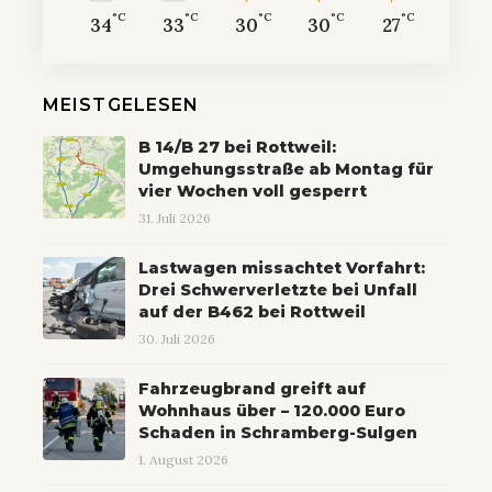
°C
°C
°C
°C
°C
34
33
30
30
27
MEISTGELESEN
B 14/B 27 bei Rottweil:
Umgehungsstraße ab Montag für
vier Wochen voll gesperrt
31. Juli 2026
Lastwagen missachtet Vorfahrt:
Drei Schwerverletzte bei Unfall
auf der B462 bei Rottweil
30. Juli 2026
Fahrzeugbrand greift auf
Wohnhaus über – 120.000 Euro
Schaden in Schramberg-Sulgen
1. August 2026