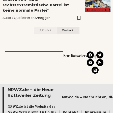
rechtsextremistische Partei ist
keine normale Partei”
LESERBRIEFE
Autor / Quelle:
Peter Arnegger
Zurück
Weiter
NRWZ.de – die Neue
Rottweiler Zeitung
NRWZ.de – Nachrichten, die
NRWZ.de ist die Website der
Kontakt
Impressum
NRWZ Verlag GmbH & Co. KG.