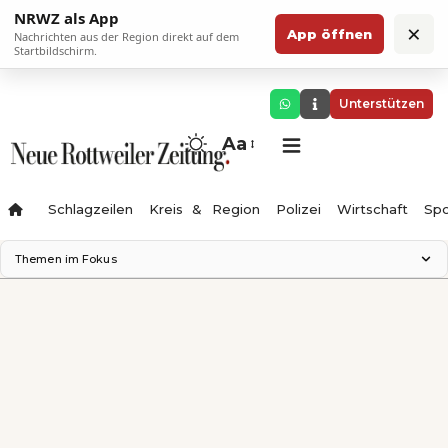
NRWZ als App
×
App öffnen
Nachrichten aus der Region direkt auf dem
Startbildschirm.
Unterstützen
Aa
Schlagzeilen
Kreis & Region
Polizei
Wirtschaft
Spo
Themen im Fokus
Landesgartenschau 2028
Science Center
Staatsmann: Theater & Denken
Ferienzauber '26
Testturm
Neckarline
Gäubahn