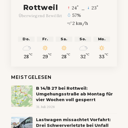
Rottweil
°
°
24
_
23
57%
Überwiegend Bewölkt
2 km/h
Do.
Fr.
Sa.
So.
Mo.
°C
°C
°C
°C
°C
28
29
28
32
33
MEISTGELESEN
B 14/B 27 bei Rottweil:
Umgehungsstraße ab Montag für
vier Wochen voll gesperrt
31. Juli 2026
Lastwagen missachtet Vorfahrt:
Drei Schwerverletzte bei Unfall