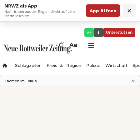
NRWZ als App
×
App öffnen
Nachrichten aus der Region direkt auf dem
Startbildschirm.
Unterstützen
Aa
Schlagzeilen
Kreis & Region
Polizei
Wirtschaft
Spo
Themen im Fokus
Landesgartenschau 2028
Science Center
Staatsmann: Theater & Denken
Ferienzauber '26
Testturm
Neckarline
Gäubahn