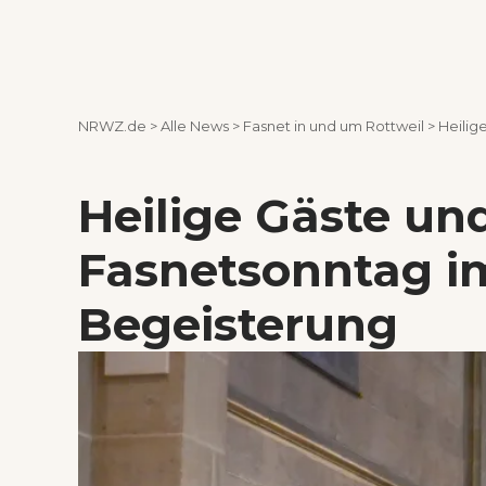
NRWZ.de
>
Alle News
>
Fasnet in und um Rottweil
>
Heilig
Heilige Gäste un
Fasnetsonntag im
Begeisterung