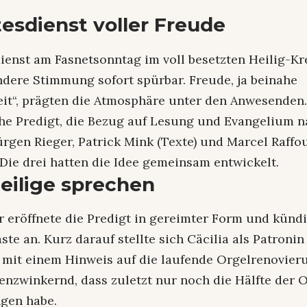
tesdienst voller Freude
ienst am Fasnetsonntag im voll besetzten Heilig-K
ndere Stimmung sofort spürbar. Freude, ja beinahe
eit“, prägten die Atmosphäre unter den Anwesenden.
e Predigt, die Bezug auf Lesung und Evangelium 
ürgen Rieger, Patrick Mink (Texte) und Marcel Raffo
Die drei hatten die Idee gemeinsam entwickelt.
ilige sprechen
r eröffnete die Predigt in gereimter Form und künd
te an. Kurz darauf stellte sich Cäcilia als Patroni
ht mit einem Hinweis auf die laufende Orgelrenovier
enzwinkernd, dass zuletzt nur noch die Hälfte der O
gen habe.