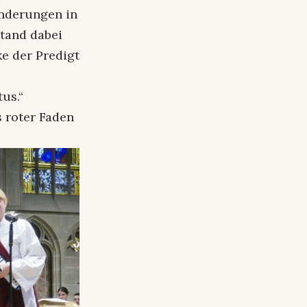
ränderungen in
stand dabei
e der Predigt
us.“
s roter Faden