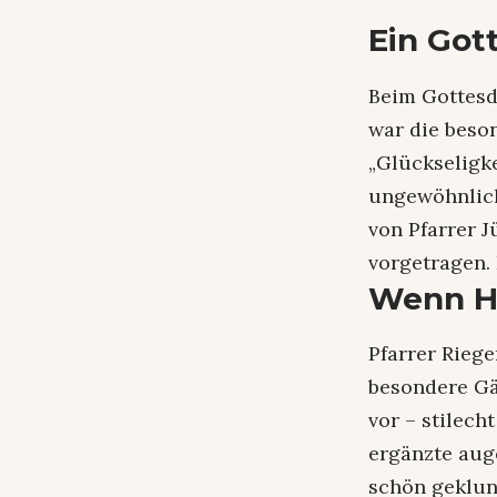
Ein Got
Beim Gottesd
war die beso
„Glückseligk
ungewöhnlich
von Pfarrer J
vorgetragen. 
Wenn He
Pfarrer Riege
besondere Gäs
vor – stilec
ergänzte aug
schön geklun