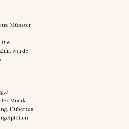
reuz-Münster
 Die
nahm, wurde
ul
igte
n der Musik
ung. Hubertus
rgelpfeifen