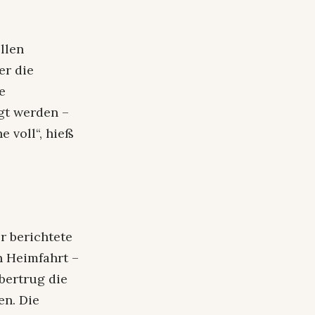
llen
er die
e
gt werden –
e voll“, hieß
er berichtete
n Heimfahrt –
bertrug die
n. Die