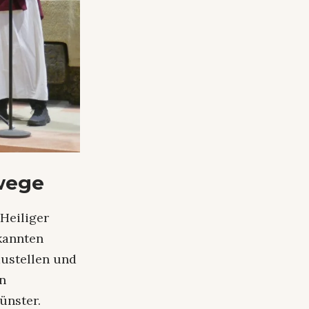
wege
Heiliger
kannten
austellen und
en
ünster.