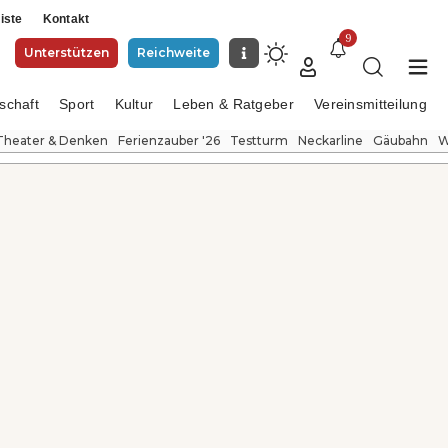
iste
Kontakt
9
Unterstützen
Reichweite
schaft
Sport
Kultur
Leben & Ratgeber
Vereinsmitteilung
Theater & Denken
Ferienzauber '26
Testturm
Neckarline
Gäubahn
W