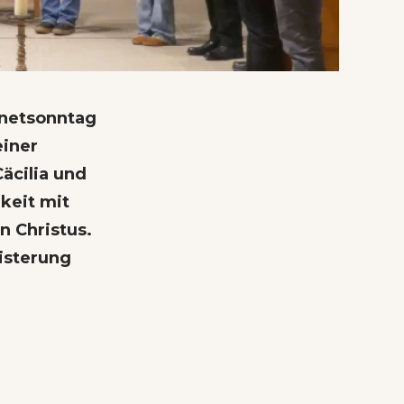
snetsonntag
einer
äcilia und
keit mit
n Christus.
isterung