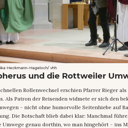
nika Heckmann-Hageloch/ vhh
pherus und die Rottweiler Um
chnellen Rollenwechsel erschien Pfarrer Rieger als 
s. Als Patron der Reisenden widmete er sich den be
mwegen – nicht ohne humorvolle Seitenhiebe auf B
ung. Die Botschaft blieb dabei klar: Manchmal führ
e Umwege genau dorthin, wo man hingehört – ins M