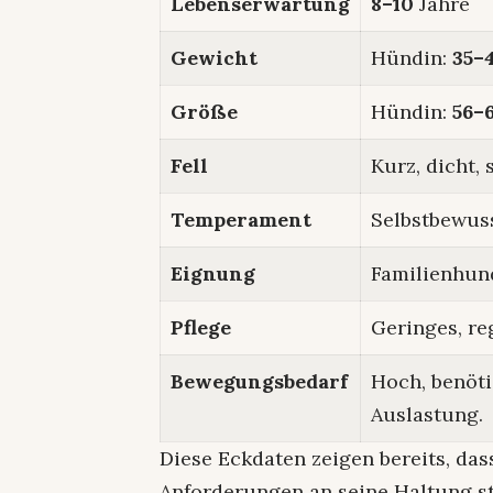
Lebenserwartung
8–10
Jahre
Gewicht
Hündin:
35–
Größe
Hündin:
56–
Fell
Kurz, dicht,
Temperament
Selbstbewuss
Eignung
Familienhun
Pflege
Geringes, re
Bewegungsbedarf
Hoch, benöti
Auslastung.
Diese Eckdaten zeigen bereits, dass
Anforderungen an seine Haltung ste