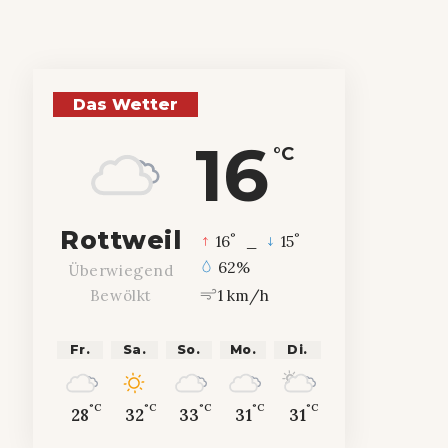
Das Wetter
16
°C
Rottweil
°
°
16
_
15
62%
Überwiegend
1 km/h
Bewölkt
Fr.
Sa.
So.
Mo.
Di.
°C
°C
°C
°C
°C
28
32
33
31
31