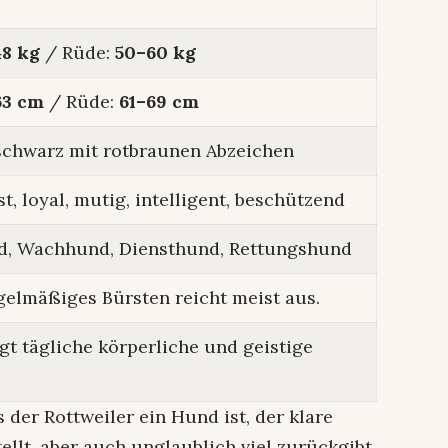
48 kg
/ Rüde:
50–60 kg
63 cm
/ Rüde:
61–69 cm
 schwarz mit rotbraunen Abzeichen
t, loyal, mutig, intelligent, beschützend
d, Wachhund, Diensthund, Rettungshund
gelmäßiges Bürsten reicht meist aus.
gt tägliche körperliche und geistige
 der Rottweiler ein Hund ist, der klare
llt, aber auch unglaublich viel zurückgibt.