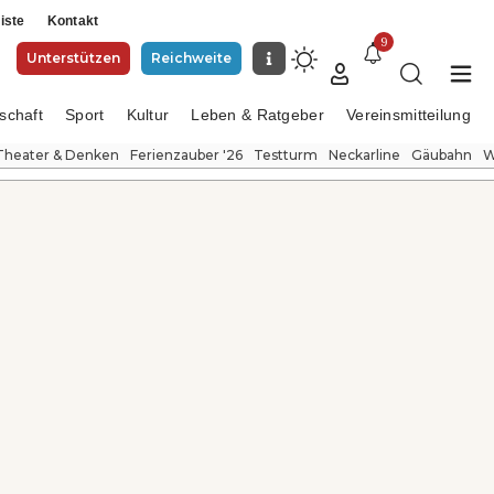
iste
Kontakt
9
Unterstützen
Reichweite
schaft
Sport
Kultur
Leben & Ratgeber
Vereinsmitteilung
Theater & Denken
Ferienzauber '26
Testturm
Neckarline
Gäubahn
W