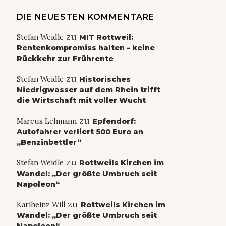
DIE NEUESTEN KOMMENTARE
zu
Stefan Weidle
MIT Rottweil:
Rentenkompromiss halten – keine
Rückkehr zur Frührente
zu
Stefan Weidle
Historisches
Niedrigwasser auf dem Rhein trifft
die Wirtschaft mit voller Wucht
zu
Marcus Lehmann
Epfendorf:
Autofahrer verliert 500 Euro an
„Benzinbettler“
zu
Stefan Weidle
Rottweils Kirchen im
Wandel: „Der größte Umbruch seit
Napoleon“
zu
Karlheinz Will
Rottweils Kirchen im
Wandel: „Der größte Umbruch seit