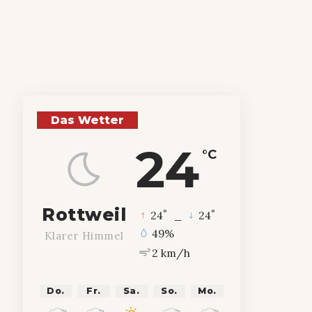
Das Wetter
24
°C
Rottweil
°
°
24
_
24
49%
Klarer Himmel
2 km/h
Do.
Fr.
Sa.
So.
Mo.