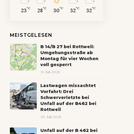
°C
°C
°C
°C
°C
23
28
30
32
32
MEISTGELESEN
B 14/B 27 bei Rottweil:
Umgehungsstraße ab
Montag für vier Wochen
voll gesperrt
31. Juli 2026
Lastwagen missachtet
Vorfahrt: Drei
Schwerverletzte bei
Unfall auf der B462 bei
Rottweil
30. Juli 2026
Unfall auf der B 462 bei