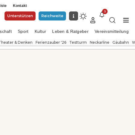
iste
Kontakt
9
Unterstützen
Reichweite
schaft
Sport
Kultur
Leben & Ratgeber
Vereinsmitteilung
Theater & Denken
Ferienzauber '26
Testturm
Neckarline
Gäubahn
W