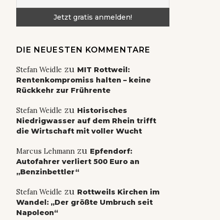
DIE NEUESTEN KOMMENTARE
zu
Stefan Weidle
MIT Rottweil:
Rentenkompromiss halten – keine
Rückkehr zur Frührente
zu
Stefan Weidle
Historisches
Niedrigwasser auf dem Rhein trifft
die Wirtschaft mit voller Wucht
zu
Marcus Lehmann
Epfendorf:
Autofahrer verliert 500 Euro an
„Benzinbettler“
zu
Stefan Weidle
Rottweils Kirchen im
Wandel: „Der größte Umbruch seit
Napoleon“