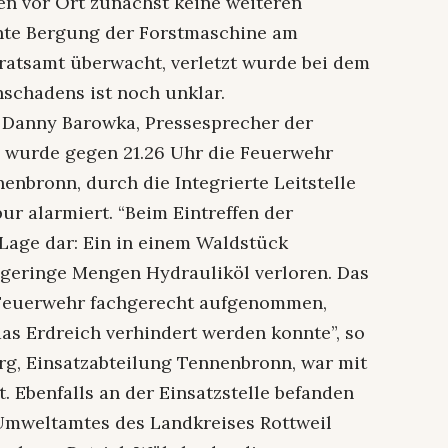
n vor Ort zunächst keine weiteren
te Bergung der Forstmaschine am
atsamt überwacht, verletzt wurde bei dem
hschadens ist noch unklar.
h Danny Barowka, Pressesprecher der
wurde gegen 21.26 Uhr die Feuerwehr
enbronn, durch die Integrierte Leitstelle
ur alarmiert. “Beim Eintreffen der
e Lage dar: Ein in einem Waldstück
 geringe Mengen Hydrauliköl verloren. Das
 Feuerwehr fachgerecht aufgenommen,
das Erdreich verhindert werden konnte”, so
g, Einsatzabteilung Tennenbronn, war mit
. Ebenfalls an der Einsatzstelle befanden
 Umweltamtes des Landkreises Rottweil