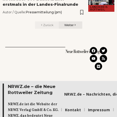
erstmals in der Landes-Finalrunde
LANDKREIS
ROTTWEIL
Autor / Quelle:
Pressemitteilung (pm)
Zurück
Weiter
NRWZ.de – die Neue
Rottweiler Zeitung
NRWZ.de – Nachrichten, die
NRWZ.de ist die Website der
Kontakt
Impressum
NRWZ Verlag GmbH & Co. KG.
NRWZ, das bedeutet Neue