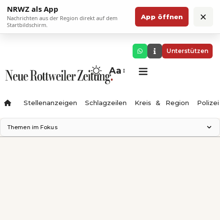
NRWZ als App
×
App öffnen
Nachrichten aus der Region direkt auf dem
Startbildschirm.
Unterstützen
Aa
Stellenanzeigen
Schlagzeilen
Kreis & Region
Polizei
Themen im Fokus
Landesgartenschau 2028
Zimmertheater Rottweil
Science Center
Ferienzauber '26
Testturm
Neckarline
Gäubahn