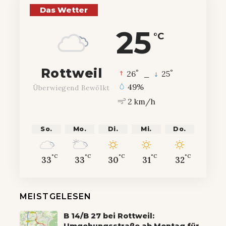
Das Wetter
25
°C
Rottweil
°
°
26
_
25
49%
Überwiegend Bewölkt
2 km/h
So.
Mo.
Di.
Mi.
Do.
°C
°C
°C
°C
°C
33
33
30
31
32
MEISTGELESEN
B 14/B 27 bei Rottweil:
Umgehungsstraße ab Montag für