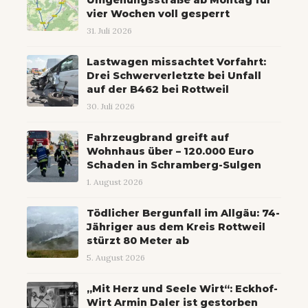
vier Wochen voll gesperrt
31. Juli 2026
Lastwagen missachtet Vorfahrt:
Drei Schwerverletzte bei Unfall
auf der B462 bei Rottweil
30. Juli 2026
Fahrzeugbrand greift auf
Wohnhaus über – 120.000 Euro
Schaden in Schramberg-Sulgen
1. August 2026
Tödlicher Bergunfall im Allgäu: 74-
Jähriger aus dem Kreis Rottweil
stürzt 80 Meter ab
5. August 2026
„Mit Herz und Seele Wirt“: Eckhof-
Wirt Armin Daler ist gestorben