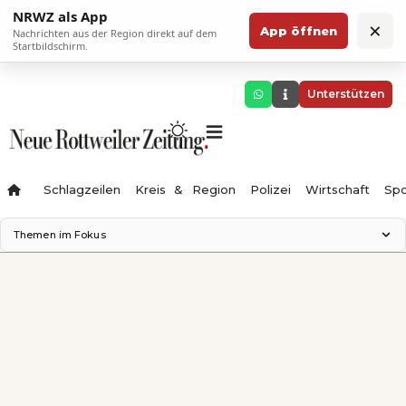
NRWZ als App
×
App öffnen
Nachrichten aus der Region direkt auf dem
Startbildschirm.
Unterstützen
Schlagzeilen
Kreis & Region
Polizei
Wirtschaft
Spo
Themen im Fokus
Landesgartenschau 2028
Science Center
Staatsmann: Theater & Denken
Ferienzauber '26
Testturm
Neckarline
Gäubahn