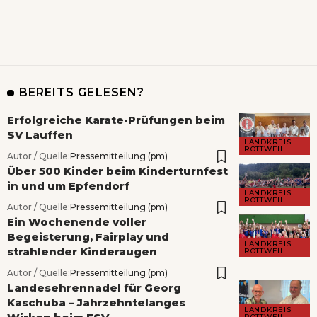
BEREITS GELESEN?
Erfolgreiche Karate-Prüfungen beim
SV Lauffen
LANDKREIS
ROTTWEIL
Autor / Quelle:
Pressemitteilung (pm)
Über 500 Kinder beim Kinderturnfest
in und um Epfendorf
LANDKREIS
ROTTWEIL
Autor / Quelle:
Pressemitteilung (pm)
Ein Wochenende voller
Begeisterung, Fairplay und
LANDKREIS
strahlender Kinderaugen
ROTTWEIL
Autor / Quelle:
Pressemitteilung (pm)
Landesehrennadel für Georg
Kaschuba – Jahrzehntelanges
LANDKREIS
ROTTWEIL