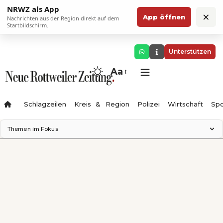
NRWZ als App
×
App öffnen
Nachrichten aus der Region direkt auf dem
Startbildschirm.
Unterstützen
Aa
Schlagzeilen
Kreis & Region
Polizei
Wirtschaft
Spo
Themen im Fokus
Landesgartenschau 2028
Science Center
Staatsmann: Theater & Denken
Ferienzauber '26
Testturm
Neckarline
Gäubahn