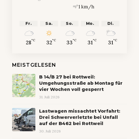
1 km/h
Fr.
Sa.
So.
Mo.
Di.
°C
°C
°C
°C
°C
28
32
33
31
31
MEISTGELESEN
B 14/B 27 bei Rottweil:
Umgehungsstraße ab Montag für
vier Wochen voll gesperrt
31. Juli 2026
Lastwagen missachtet Vorfahrt:
Drei Schwerverletzte bei Unfall
auf der B462 bei Rottweil
30. Juli 2026