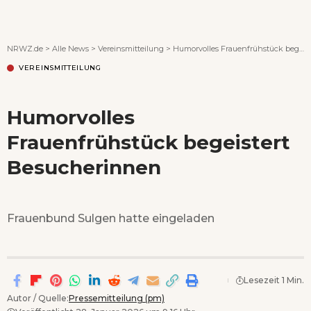
Wenn Orte erzählen ...
NRWZ.de
>
Alle News
>
Vereinsmitteilung
>
Humorvolles Frauenfrühstück begeistert Besucherinnen
VEREINSMITTEILUNG
Humorvolles
Frauenfrühstück begeistert
Besucherinnen
Frauenbund Sulgen hatte eingeladen
Lesezeit 1 Min.
Autor / Quelle:
Pressemitteilung (pm)