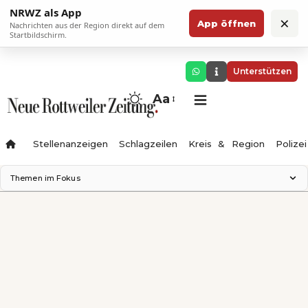
NRWZ als App
×
App öffnen
Nachrichten aus der Region direkt auf dem
Startbildschirm.
Unterstützen
Aa
Stellenanzeigen
Schlagzeilen
Kreis & Region
Polizei
Themen im Fokus
Landesgartenschau 2028
Zimmertheater Rottweil
Science Center
Ferienzauber '26
Testturm
Neckarline
Gäubahn