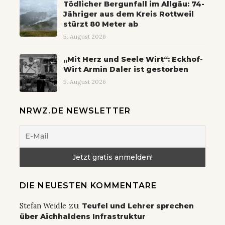
Tödlicher Bergunfall im Allgäu: 74-
Jähriger aus dem Kreis Rottweil
stürzt 80 Meter ab
5. August 2026
„Mit Herz und Seele Wirt“: Eckhof-
Wirt Armin Daler ist gestorben
5. August 2026
NRWZ.DE NEWSLETTER
DIE NEUESTEN KOMMENTARE
zu
Stefan Weidle
Teufel und Lehrer sprechen
über Aichhaldens Infrastruktur