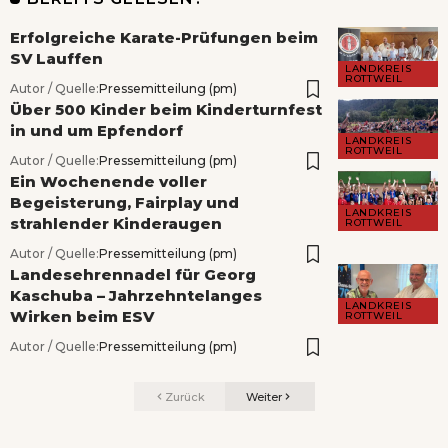
Erfolgreiche Karate-Prüfungen beim
SV Lauffen
LANDKREIS
ROTTWEIL
Autor / Quelle:
Pressemitteilung (pm)
Über 500 Kinder beim Kinderturnfest
in und um Epfendorf
LANDKREIS
ROTTWEIL
Autor / Quelle:
Pressemitteilung (pm)
Ein Wochenende voller
Begeisterung, Fairplay und
LANDKREIS
strahlender Kinderaugen
ROTTWEIL
Autor / Quelle:
Pressemitteilung (pm)
Landesehrennadel für Georg
Kaschuba – Jahrzehntelanges
LANDKREIS
Wirken beim ESV
ROTTWEIL
Autor / Quelle:
Pressemitteilung (pm)
Zurück
Weiter