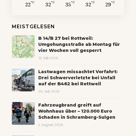
°C
°C
°C
°C
°C
22
32
35
32
29
MEISTGELESEN
B 14/B 27 bei Rottweil:
Umgehungsstraße ab Montag für
vier Wochen voll gesperrt
31. Juli 2026
Lastwagen missachtet Vorfahrt:
Drei Schwerverletzte bei Unfall
auf der B462 bei Rottweil
30. Juli 2026
Fahrzeugbrand greift auf
Wohnhaus über – 120.000 Euro
Schaden in Schramberg-Sulgen
1. August 2026