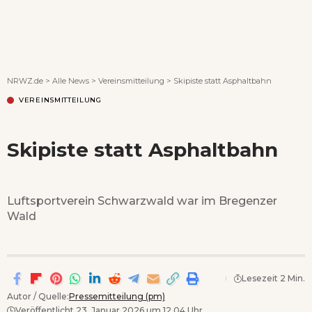
Wenn Orte erzählen ...
NRWZ.de
>
Alle News
>
Vereinsmitteilung
>
Skipiste statt Asphaltbahn
VEREINSMITTEILUNG
Skipiste statt Asphaltbahn
Luftsportverein Schwarzwald war im Bregenzer
Wald
Lesezeit 2 Min.
Autor / Quelle:
Pressemitteilung (pm)
Veröffentlicht 23. Januar 2026 um 12.04 Uhr