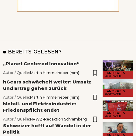
BEREITS GELESEN?
„Planet Centered Innovation“
Autor / Quelle:
Martin Himmelheber (him)
LANDKREIS
ROTTWEIL
hGears schwächelt weiter: Umsatz
und Ertrag gehen zurück
LANDKREIS
ROTTWEIL
Autor / Quelle:
Martin Himmelheber (him)
Metall- und Elektroindustrie:
Friedenspflicht endet
LANDKREIS
ROTTWEIL
Autor / Quelle:
NRWZ-Redaktion Schramberg
Schweizer hofft auf Wandel in der
Politik
LANDKREIS