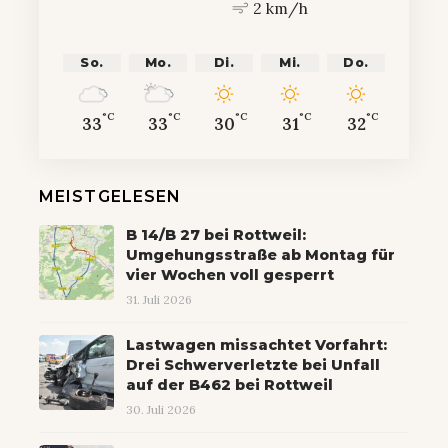
2 km/h
So.
Mo.
Di.
Mi.
Do.
°C
°C
°C
°C
°C
33
33
30
31
32
MEISTGELESEN
B 14/B 27 bei Rottweil:
Umgehungsstraße ab Montag für
vier Wochen voll gesperrt
31. Juli 2026
Lastwagen missachtet Vorfahrt:
Drei Schwerverletzte bei Unfall
auf der B462 bei Rottweil
30. Juli 2026