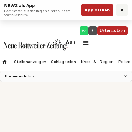
NRWZ als App
×
App öffnen
Nachrichten aus der Region direkt auf dem
Startbildschirm.
Unterstützen
Aa
Stellenanzeigen
Schlagzeilen
Kreis & Region
Polizei
Themen im Fokus
Landesgartenschau 2028
Zimmertheater Rottweil
Science Center
Ferienzauber '26
Testturm
Neckarline
Gäubahn