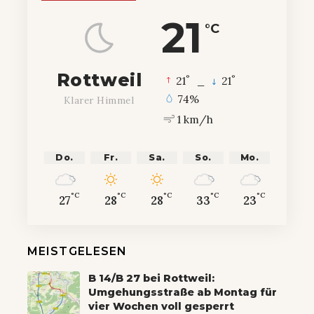
21
°C
Rottweil
°
°
21
_
21
74%
Klarer Himmel
1 km/h
Do.
Fr.
Sa.
So.
Mo.
°C
°C
°C
°C
°C
27
28
28
33
23
MEISTGELESEN
B 14/B 27 bei Rottweil:
Umgehungsstraße ab Montag für
vier Wochen voll gesperrt