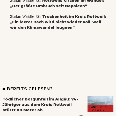
zu
Stefan Weidle
Rottweils Kirchen im Wandel:
„Der größte Umbruch seit Napoleon“
zu
Stefan Weidle
Trockenheit im Kreis Rottweil:
„Ein leerer Bach wird nicht wieder voll, weil
wir den Klimawandel leugnen”
BEREITS GELESEN?
Tödlicher Bergunfall im Allgäu: 74-
Jähriger aus dem Kreis Rottweil
LANDKREIS
stürzt 80 Meter ab
ROTTWEIL