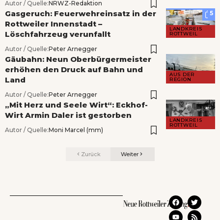
Autor / Quelle:
NRWZ-Redaktion
Gasgeruch: Feuerwehreinsatz in der
5
Rottweiler Innenstadt –
LANDKREIS
Löschfahrzeug verunfallt
ROTTWEIL
Autor / Quelle:
Peter Arnegger
Gäubahn: Neun Oberbürgermeister
erhöhen den Druck auf Bahn und
AUS DER
Land
REGION
Autor / Quelle:
Peter Arnegger
„Mit Herz und Seele Wirt“: Eckhof-
Wirt Armin Daler ist gestorben
LANDKREIS
ROTTWEIL
Autor / Quelle:
Moni Marcel (mm)
Zurück
Weiter