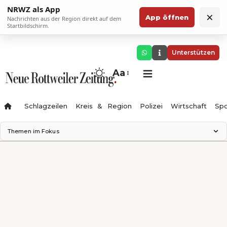
NRWZ als App
×
App öffnen
Nachrichten aus der Region direkt auf dem
Startbildschirm.
Unterstützen
Aa
Schlagzeilen
Kreis & Region
Polizei
Wirtschaft
Spo
Themen im Fokus
Landesgartenschau 2028
Science Center
Staatsmann: Theater & Denken
Ferienzauber '26
Testturm
Neckarline
Gäubahn