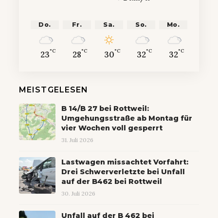
Do.
Fr.
Sa.
So.
Mo.
°C
°C
°C
°C
°C
23
28
30
32
32
MEISTGELESEN
B 14/B 27 bei Rottweil:
Umgehungsstraße ab Montag für
vier Wochen voll gesperrt
31. Juli 2026
Lastwagen missachtet Vorfahrt:
Drei Schwerverletzte bei Unfall
auf der B462 bei Rottweil
30. Juli 2026
Unfall auf der B 462 bei