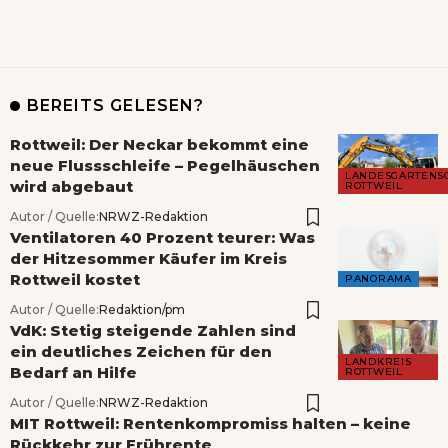
BEREITS GELESEN?
Rottweil: Der Neckar bekommt eine
neue Flussschleife – Pegelhäuschen
LANDESGARTENS
wird abgebaut
ROTTWEIL
Autor / Quelle:
NRWZ-Redaktion
Ventilatoren 40 Prozent teurer: Was
der Hitzesommer Käufer im Kreis
Rottweil kostet
PANORAMA
Autor / Quelle:
Redaktion/pm
VdK: Stetig steigende Zahlen sind
ein deutliches Zeichen für den
LANDKREIS
Bedarf an Hilfe
ROTTWEIL
Autor / Quelle:
NRWZ-Redaktion
MIT Rottweil: Rentenkompromiss halten – keine
Rückkehr zur Frührente