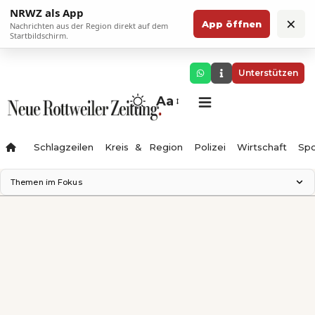
NRWZ als App
×
App öffnen
Nachrichten aus der Region direkt auf dem
Startbildschirm.
Unterstützen
Aa
Schlagzeilen
Kreis & Region
Polizei
Wirtschaft
Spo
Themen im Fokus
Landesgartenschau 2028
Science Center
Staatsmann: Theater & Denken
Ferienzauber '26
Testturm
Neckarline
Gäubahn