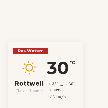
Das Wetter
30
°C
Rottweil
°
°
32
_
30
30%
Klarer Himmel
3 km/h