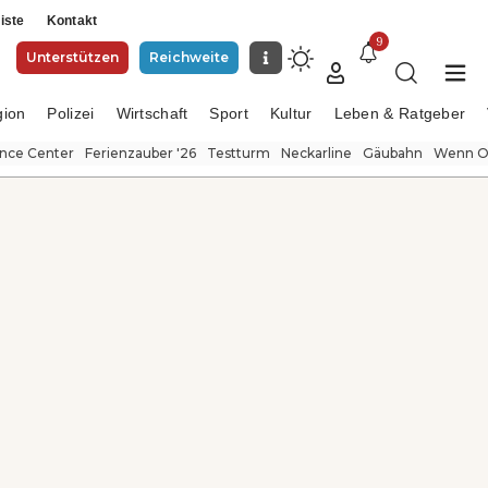
iste
Kontakt
9
Unterstützen
Reichweite
gion
Polizei
Wirtschaft
Sport
Kultur
Leben & Ratgeber
ence Center
Ferienzauber '26
Testturm
Neckarline
Gäubahn
Wenn Or