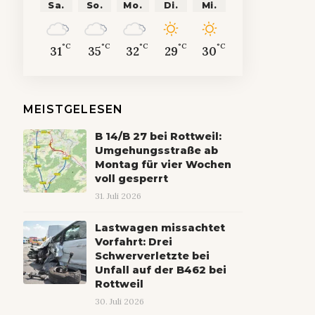
Sa.
So.
Mo.
Di.
Mi.
°C
°C
°C
°C
°C
31
35
32
29
30
MEISTGELESEN
B 14/B 27 bei Rottweil:
Umgehungsstraße ab
Montag für vier Wochen
voll gesperrt
31. Juli 2026
Lastwagen missachtet
Vorfahrt: Drei
Schwerverletzte bei
Unfall auf der B462 bei
Rottweil
30. Juli 2026