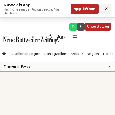
NRWZ als App
×
App öffnen
Nachrichten aus der Region direkt auf dem
Startbildschirm.
Unterstützen
Aa
Stellenanzeigen
Schlagzeilen
Kreis & Region
Polizei
Themen im Fokus
Landesgartenschau 2028
Zimmertheater Rottweil
Science Center
Ferienzauber '26
Testturm
Neckarline
Gäubahn