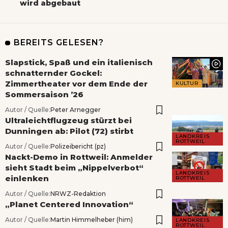
wird abgebaut
BEREITS GELESEN?
Slapstick, Spaß und ein italienisch
schnatternder Gockel:
Zimmertheater vor dem Ende der
KULTUR
Sommersaison ’26
Autor / Quelle:
Peter Arnegger
Ultraleichtflugzeug stürzt bei
Dunningen ab: Pilot (72) stirbt
LANDKREIS
ROTTWEIL
Autor / Quelle:
Polizeibericht (pz)
Nackt-Demo in Rottweil: Anmelder
sieht Stadt beim „Nippelverbot“
LANDKREIS
einlenken
ROTTWEIL
Autor / Quelle:
NRWZ-Redaktion
„Planet Centered Innovation“
Autor / Quelle:
Martin Himmelheber (him)
LANDKREIS
ROTTWEIL