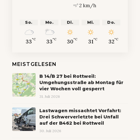
2 km/h
So.
Mo.
Di.
Mi.
Do.
°C
°C
°C
°C
°C
33
33
30
31
32
MEISTGELESEN
B 14/B 27 bei Rottweil:
Umgehungsstraße ab Montag für
vier Wochen voll gesperrt
31. Juli 2026
Lastwagen missachtet Vorfahrt:
Drei Schwerverletzte bei Unfall
auf der B462 bei Rottweil
30. Juli 2026