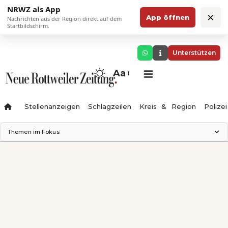
NRWZ als App
×
App öffnen
Nachrichten aus der Region direkt auf dem
Startbildschirm.
Unterstützen
Aa
Stellenanzeigen
Schlagzeilen
Kreis & Region
Polizei
Themen im Fokus
Landesgartenschau 2028
Zimmertheater Rottweil
Science Center
Ferienzauber '26
Testturm
Neckarline
Gäubahn