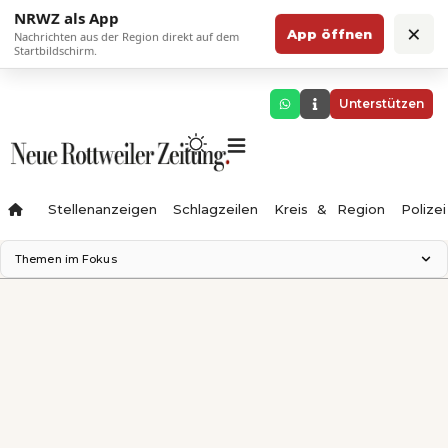
NRWZ als App
×
App öffnen
Nachrichten aus der Region direkt auf dem
Startbildschirm.
Unterstützen
Stellenanzeigen
Schlagzeilen
Kreis & Region
Polizei
Themen im Fokus
Landesgartenschau 2028
Zimmertheater Rottweil
Science Center
Ferienzauber '26
Testturm
Neckarline
Gäubahn