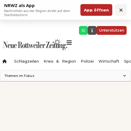
NRWZ als App
×
App öffnen
Nachrichten aus der Region direkt auf dem
Startbildschirm.
Unterstützen
Schlagzeilen
Kreis & Region
Polizei
Wirtschaft
Spo
Themen im Fokus
Landesgartenschau 2028
Science Center
Staatsmann: Theater & Denken
Ferienzauber '26
Testturm
Neckarline
Gäubahn