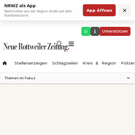
NRWZ als App
×
App öffnen
Nachrichten aus der Region direkt auf dem
Startbildschirm.
Unterstützen
Stellenanzeigen
Schlagzeilen
Kreis & Region
Polizei
Themen im Fokus
Landesgartenschau 2028
Zimmertheater Rottweil
Science Center
Ferienzauber '26
Testturm
Neckarline
Gäubahn